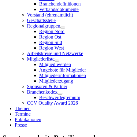
Branchendefinitionen
Verbandsdokumente
Vorstand (ehrenamtlich)
Geschäftsstelle
Regionalgruppen
Region Nord
Region Ost
Region Süd
Region West
Arbeitskreise und Netzwerke
Mitgliederliste
Mitglied werden
Angebote für Mitglieder
Mitgliederinformationen
Mitgliederzugang
Sponsoren & Partner
Branchenkodex
Beschwerdegremium
CCV Quality Award 2026
Themen
Termine
Publikationen
Presse