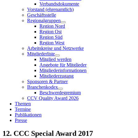
Verbandsdokumente
Vorstand (ehrenamtlich)
Geschäftsstelle
Regionalgruppen
Region Nord
Region Ost
Region Süd
Region West
Arbeitskreise und Netzwerke
Mitgliederliste
Mitglied werden
Angebote für Mitglieder
Mitgliederinformationen
Mitgliederzugang
Sponsoren & Partner
Branchenkodex
Beschwerdegremium
CCV Quality Award 2026
Themen
Termine
Publikationen
Presse
12. CCC Special Award 2017