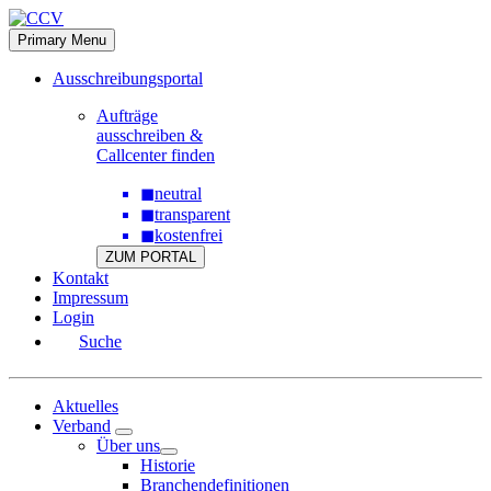
Skip
to
Primary Menu
content
Ausschreibungsportal
Aufträge
ausschreiben &
Callcenter finden
◼
neutral
◼
transparent
◼
kostenfrei
ZUM PORTAL
Kontakt
Impressum
Login
Suche
Aktuelles
Verband
Über uns
Historie
Branchendefinitionen