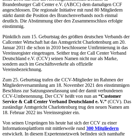
Brandenburger Call Center e.V. (ABCC) dem damaligen CCF
angeschlossen. Die regionale Initiative mit rund 80 Mitgliedern
stärkt damit die Position des Branchenverbands noch einmal
deutlich. Die Abstimmung über den Zusammenschluss erfolgte
einstimmig.
Pünktlich zum 15. Geburtstag des größten deutschen Verbands der
Callcenter Wirtschaft hat das Amtsgericht Charlottenburg am 20.
Januar 2011 die schon in 2010 beschlossene Umfirmierung in das
Vereinsregister eingetragen. Seither trug der Call Center Verband
Deutschland e.V. (CCV) seinen Namen nicht nur als Marke,
sondern auch im Geschäftsverkehr als offizielle
Vereinsbezeichnung.
Zum 25. Geburtstag trafen die CCV-Mitglieder im Rahmen der
Mitgliederversammlung am 18. November 2021 den einstimmigen
Beschluss zur Satzungsneufassung und der damit verbundenen
CCV-Umbenennung. Der CCV heißt von nun an
“Customer
Service & Call Center Verband Deutschland e. V.”
(CCV). Das
zuständige Amtsgericht Charlottenburg trug den neuen Namen am
18. Februar 2022 ins Vereinsregister ein.
Von seinen Ursprüngen bis heute hat sich der CCV zu einer
Informationsplattform mit mittlerweile rund
300 Mitgliedern
entwickelt. In diesem Expertennetzwerk befinden sich namhafte