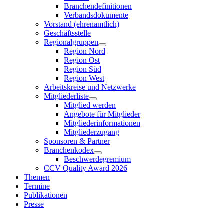
Branchendefinitionen
Verbandsdokumente
Vorstand (ehrenamtlich)
Geschäftsstelle
Regionalgruppen
Region Nord
Region Ost
Region Süd
Region West
Arbeitskreise und Netzwerke
Mitgliederliste
Mitglied werden
Angebote für Mitglieder
Mitgliederinformationen
Mitgliederzugang
Sponsoren & Partner
Branchenkodex
Beschwerdegremium
CCV Quality Award 2026
Themen
Termine
Publikationen
Presse