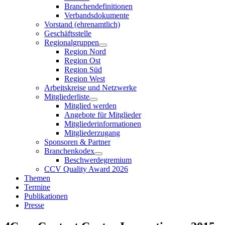
Branchendefinitionen
Verbandsdokumente
Vorstand (ehrenamtlich)
Geschäftsstelle
Regionalgruppen
Region Nord
Region Ost
Region Süd
Region West
Arbeitskreise und Netzwerke
Mitgliederliste
Mitglied werden
Angebote für Mitglieder
Mitgliederinformationen
Mitgliederzugang
Sponsoren & Partner
Branchenkodex
Beschwerdegremium
CCV Quality Award 2026
Themen
Termine
Publikationen
Presse