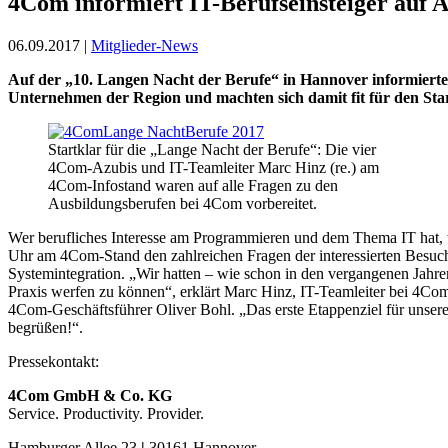
4Com informiert IT-Berufseinsteiger auf 
06.09.2017 |
Mitglieder-News
Auf der „10. Langen Nacht der Berufe“ in Hannover informierte
Unternehmen der Region und machten sich damit fit für den Star
Startklar für die „Lange Nacht der Berufe“: Die vier
4Com-Azubis und IT-Teamleiter Marc Hinz (re.) am
4Com-Infostand waren auf alle Fragen zu den
Ausbildungsberufen bei 4Com vorbereitet.
Wer berufliches Interesse am Programmieren und dem Thema IT hat, w
Uhr am 4Com-Stand den zahlreichen Fragen der interessierten Besuc
Systemintegration. „Wir hatten – wie schon in den vergangenen Jahre
Praxis werfen zu können“, erklärt Marc Hinz, IT-Teamleiter bei 4Co
4Com-Geschäftsführer Oliver Bohl. „Das erste Etappenziel für unsere 
begrüßen!“.
Pressekontakt:
4Com GmbH & Co. KG
Service. Productivity. Provider.
Hamburger Allee 23
|
30161 Hannover