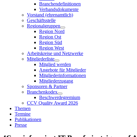
Branchendefinitionen
Verbandsdokumente
Vorstand (ehrenamtlich)
Geschäftsstelle
Regionalgruppen
Region Nord
Region Ost
Region Süd
Region West
Arbeitskreise und Netzwerke
Mitgliederliste
Mitglied werden
Angebote für Mitglieder
Mitgliederinformationen
Mitgliederzugang
Sponsoren & Partner
Branchenkodex
Beschwerdegremium
CCV Quality Award 2026
Themen
Termine
Publikationen
Presse