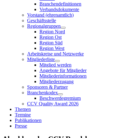
Branchendefinitionen
Verbandsdokumente
Vorstand (ehrenamtlich)
Geschäftsstelle
Regionalgruppen
Region Nord
Region Ost
Region Süd
Region West
Arbeitskreise und Netzwerke
Mitgliederliste
Mitglied werden
Angebote für Mitglieder
Mitgliederinformationen
Mitgliederzugang
Sponsoren & Partner
Branchenkodex
Beschwerdegremium
CCV Quality Award 2026
Themen
Termine
Publikationen
Presse