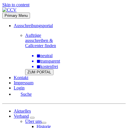
Skip to content
Primary Menu
Ausschreibungsportal
Aufträge
ausschreiben &
Callcenter finden
◼
neutral
◼
transparent
◼
kostenfrei
ZUM PORTAL
Kontakt
Impressum
Login
Suche
Aktuelles
Verband
Über uns
Historie