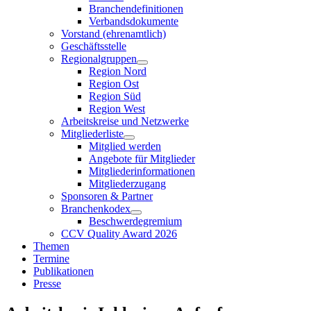
Branchendefinitionen
Verbandsdokumente
Vorstand (ehrenamtlich)
Geschäftsstelle
Regionalgruppen
Region Nord
Region Ost
Region Süd
Region West
Arbeitskreise und Netzwerke
Mitgliederliste
Mitglied werden
Angebote für Mitglieder
Mitgliederinformationen
Mitgliederzugang
Sponsoren & Partner
Branchenkodex
Beschwerdegremium
CCV Quality Award 2026
Themen
Termine
Publikationen
Presse