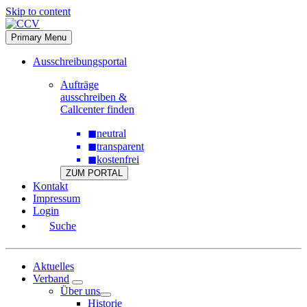
Skip to content
Primary Menu
Ausschreibungsportal
Aufträge
ausschreiben &
Callcenter finden
◼
neutral
◼
transparent
◼
kostenfrei
ZUM PORTAL
Kontakt
Impressum
Login
Suche
Aktuelles
Verband
Über uns
Historie