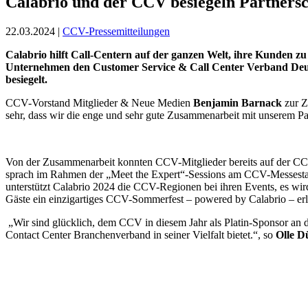
Calabrio und der CCV besiegeln Partnersch
22.03.2024 |
CCV-Pressemitteilungen
Calabrio hilft Call-Centern auf der ganzen Welt, ihre Kunden zu
Unternehmen den Customer Service & Call Center Verband Deu
besiegelt.
CCV-Vorstand Mitglieder & Neue Medien
Benjamin Barnack
zur Z
sehr, dass wir die enge und sehr gute Zusammenarbeit mit unserem Par
Von der Zusammenarbeit konnten CCV-Mitglieder bereits auf der CCW
sprach im Rahmen der „Meet the Expert“-Sessions am CCV-Messestan
unterstützt Calabrio 2024 die CCV-Regionen bei ihren Events, es w
Gäste ein einzigartiges CCV-Sommerfest – powered by Calabrio – er
„Wir sind glücklich, dem CCV in diesem Jahr als Platin-Sponsor an de
Contact Center Branchenverband in seiner Vielfalt bietet.“, so
Olle D