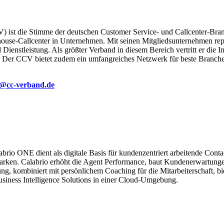
 ist die Stimme der deutschen Customer Service- und Callcenter-Branc
house-Callcenter in Unternehmen. Mit seinen Mitgliedsunternehmen rep
Dienstleistung. Als größter Verband in diesem Bereich vertritt er die 
ch. Der CCV bietet zudem ein umfangreiches Netzwerk für beste Branch
e@cc-verband.de
abrio ONE dient als digitale Basis für kundenzentriert arbeitende Cont
 Marken. Calabrio erhöht die Agent Performance, baut Kundenerwartunge
nung, kombiniert mit persönlichem Coaching für die Mitarbeiterschaft,
iness Intelligence Solutions in einer Cloud-Umgebung.