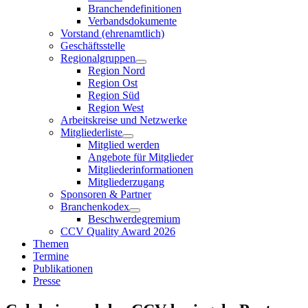
Branchendefinitionen
Verbandsdokumente
Vorstand (ehrenamtlich)
Geschäftsstelle
Regionalgruppen
Region Nord
Region Ost
Region Süd
Region West
Arbeitskreise und Netzwerke
Mitgliederliste
Mitglied werden
Angebote für Mitglieder
Mitgliederinformationen
Mitgliederzugang
Sponsoren & Partner
Branchenkodex
Beschwerdegremium
CCV Quality Award 2026
Themen
Termine
Publikationen
Presse