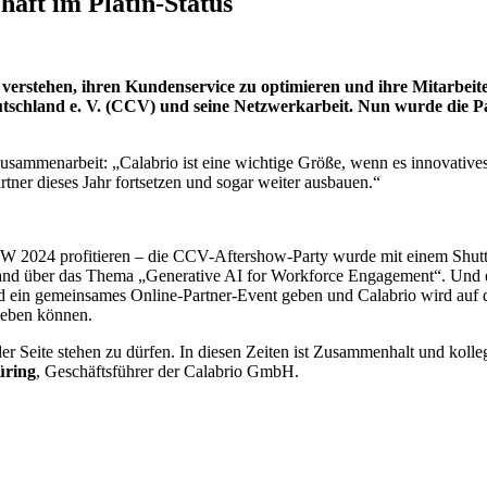
aft im Platin-Status
 verstehen, ihren Kundenservice zu optimieren und ihre Mitarbeite
tschland e. V. (CCV) und seine Netzwerkarbeit. Nun wurde die
usammenarbeit: „Calabrio ist eine wichtige Größe, wenn es innovativ
tner dieses Jahr fortsetzen und sogar weiter ausbauen.“
 2024 profitieren – die CCV-Aftershow-Party wurde mit einem Shuttle
d über das Thema „Generative AI for Workforce Engagement“. Und es
ird ein gemeinsames Online-Partner-Event geben und Calabrio wird auf
leben können.
r Seite stehen zu dürfen. In diesen Zeiten ist Zusammenhalt und kolle
üring
, Geschäftsführer der Calabrio GmbH.