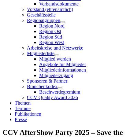
Verbandsdokumente
Vorstand (ehrenamtlich)
Geschäftsstelle
Regionalgruppen
Region Nord
Region Ost
Region Süd
Region West
Arbeitskreise und Netzwerke
Mitgliederliste
Mitglied werden
Angebote für Mitglieder
Mitgliederinformationen
Mitgliederzugang
Sponsoren & Partner
Branchenkodex
Beschwerdegremium
CCV Quality Award 2026
Themen
Termine
Publikationen
Presse
CCV AfterShow Party 2025 – Save the