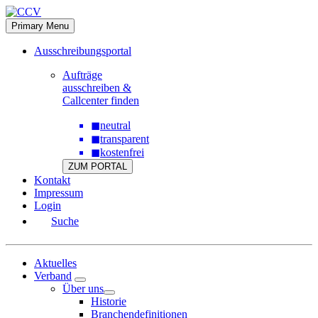
Skip
to
Primary Menu
content
Ausschreibungsportal
Aufträge
ausschreiben &
Callcenter finden
◼
neutral
◼
transparent
◼
kostenfrei
ZUM PORTAL
Kontakt
Impressum
Login
Suche
Aktuelles
Verband
Über uns
Historie
Branchendefinitionen