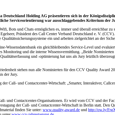
a Deutschland Holding AG präsentieren sich in der Königsdiszip
liche Serviceorientierung war ausschlaggebendes Kriterium der J
ifi, Bots und Chats ermöglichen es, immer und überall erreichbar zu sei
Dirk Egelseer, Präsident des Call Center Verband Deutschland e. V. (C
ualitätssicherungssysteme ein und arbeiten zielgerichtet an der Siche
line-Wissensdatenbank ein gleichbleibendes Service-Level und evaluier
onitoring und die interne Wissensvermittlung. „Beide Nominierten k
Qualitätserfassung und -optimierung hat uns als Jury letztlich überzeu
iedenheit stehen nun alle Nominierten für den CCV Quality Award 20
s der Jury.
 der Call- und Contactcenter-Wirtschaft: „Smarter, Interaktiver, Callcen
l- und Contactcenter-Organisationen. Er wird vom CCV und der Fachzei
agung der Call- und Contactcenter-Wirtschaft in Berlin statt. Den Qua
material finden Sie unter:
www.quality-award.de
und
http://ow.ly/Fr
ie unter
www.ccv-jahrestagung.de
.