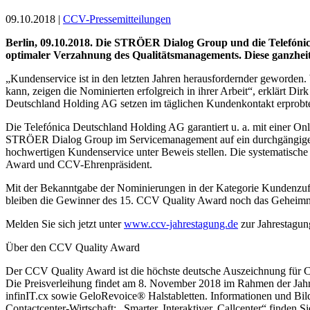
09.10.2018 |
CCV-Pressemitteilungen
Berlin, 09.10.2018. Die STRÖER Dialog Group und die Telefónic
optimaler Verzahnung des Qualitätsmanagements. Diese ganzheit
„Kundenservice ist in den letzten Jahren herausfordernder geworden. W
kann, zeigen die Nominierten erfolgreich in ihrer Arbeit“, erklärt 
Deutschland Holding AG setzen im täglichen Kundenkontakt erprobte Q
Die Telefónica Deutschland Holding AG garantiert u. a. mit einer On
STRÖER Dialog Group im Servicemanagement auf ein durchgängiges M
hochwertigen Kundenservice unter Beweis stellen. Die systematische 
Award und CCV-Ehrenpräsident.
Mit der Bekanntgabe der Nominierungen in der Kategorie Kundenzufr
bleiben die Gewinner des 15. CCV Quality Award noch das Geheimni
Melden Sie sich jetzt unter
www.ccv-jahrestagung.de
zur Jahrestagung
Über den CCV Quality Award
Der CCV Quality Award ist die höchste deutsche Auszeichnung für Cal
Die Preisverleihung findet am 8. November 2018 im Rahmen der Jahrest
infinIT.cx sowie GeloRevoice® Halstabletten. Informationen und Bild
Contactcenter-Wirtschaft: „Smarter, Interaktiver, Callcenter“ finden S