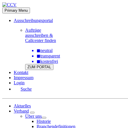
Skip
to
Primary Menu
content
Ausschreibungsportal
Aufträge
ausschreiben &
Callcenter finden
◼
neutral
◼
transparent
◼
kostenfrei
ZUM PORTAL
Kontakt
Impressum
Login
Suche
Aktuelles
Verband
Über uns
Historie
Branchendefinitionen