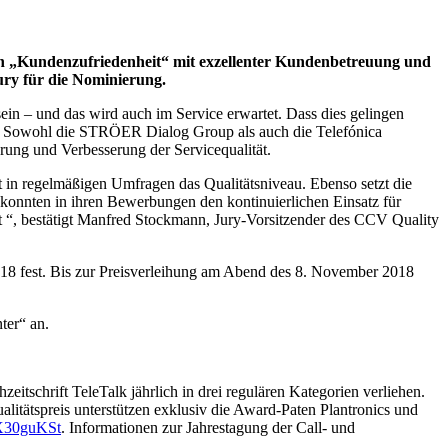
lin „Kundenzufriedenheit“ mit exzellenter Kundenbetreuung und
ury für die Nominierung.
n ­–­­­ und das wird auch im Service erwartet. Dass dies gelingen
CV). Sowohl die STRÖER Dialog Group als auch die Telefónica
rung und Verbesserung der Servicequalität.
t in regelmäßigen Umfragen das Qualitätsniveau. Ebenso setzt die
onnten in ihren Bewerbungen den kontinuierlichen Einsatz für
gt “, bestätigt Manfred Stockmann, Jury-Vorsitzender des CCV Quality
18 fest. Bis zur Preisverleihung am Abend des 8. November 2018
ter“ an.
tschrift TeleTalk jährlich in drei regulären Kategorien verliehen.
litätspreis unterstützen exklusiv die Award-Paten Plantronics und
gX30guKSt
. Informationen zur Jahrestagung der Call- und