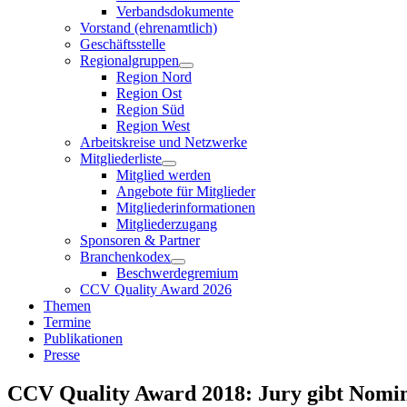
Verbandsdokumente
Vorstand (ehrenamtlich)
Geschäftsstelle
Regionalgruppen
Region Nord
Region Ost
Region Süd
Region West
Arbeitskreise und Netzwerke
Mitgliederliste
Mitglied werden
Angebote für Mitglieder
Mitgliederinformationen
Mitgliederzugang
Sponsoren & Partner
Branchenkodex
Beschwerdegremium
CCV Quality Award 2026
Themen
Termine
Publikationen
Presse
CCV Quality Award 2018: Jury gibt Nomin