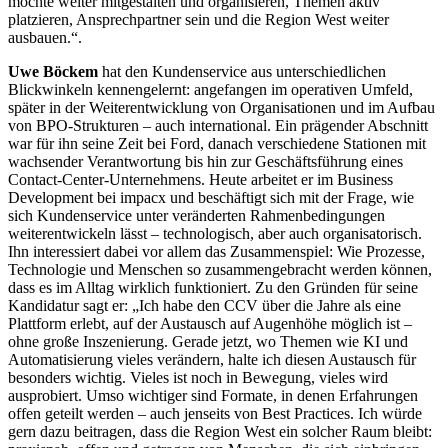
möchte weiter mitgestalten und organisieren, Themen aktiv
platzieren, Ansprechpartner sein und die Region West weiter
ausbauen.“.
Uwe Böckem
hat den Kundenservice aus unterschiedlichen
Blickwinkeln kennengelernt: angefangen im operativen Umfeld,
später in der Weiterentwicklung von Organisationen und im Aufbau
von BPO-Strukturen – auch international. Ein prägender Abschnitt
war für ihn seine Zeit bei Ford, danach verschiedene Stationen mit
wachsender Verantwortung bis hin zur Geschäftsführung eines
Contact-Center-Unternehmens. Heute arbeitet er im Business
Development bei impacx und beschäftigt sich mit der Frage, wie
sich Kundenservice unter veränderten Rahmenbedingungen
weiterentwickeln lässt – technologisch, aber auch organisatorisch.
Ihn interessiert dabei vor allem das Zusammenspiel: Wie Prozesse,
Technologie und Menschen so zusammengebracht werden können,
dass es im Alltag wirklich funktioniert. Zu den Gründen für seine
Kandidatur sagt er: „Ich habe den CCV über die Jahre als eine
Plattform erlebt, auf der Austausch auf Augenhöhe möglich ist –
ohne große Inszenierung. Gerade jetzt, wo Themen wie KI und
Automatisierung vieles verändern, halte ich diesen Austausch für
besonders wichtig. Vieles ist noch in Bewegung, vieles wird
ausprobiert. Umso wichtiger sind Formate, in denen Erfahrungen
offen geteilt werden – auch jenseits von Best Practices. Ich würde
gern dazu beitragen, dass die Region West ein solcher Raum bleibt: