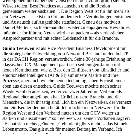
weitergehen und dabei den Menschen in den Vordergrund stellen:
Wissen teilen, Best Practices austauschen und die Region
gemeinsam weiter ausbauen.“. Die Region West ist für ihn mehr als
ein Netzwerk – sie ist ein Ort, an dem echte Verbindungen entstehen
und Austausch auf Augenhöhe stattfindet. Genau das motiviert
Daniel Mertens, sich ehrenamtlich weiter zu engagieren. Bewährtes
möchte er fortführen, Neues wird er anpacken – als verlässlicher
Ansprechpartner und mit echter Leidenschaft für die Branche.
Guido Teeuwen
ist als Vice President Business Development für
die strategische Entwicklung von Neu- und Bestandkunden bei TP
in der DACH Region verantwortlich. Seine 30-jährige Erfahrung im
klassischen CX-Management paart sich seit einigen Jahren mit
neuen Kernthemen, wie z. Bsp. den Einflüssen von künstlicher und
emotioneller Intelligenz (AI & EI) auf unsere Märkte und ihre
Prozesse, aber auch welche neuen technologischen Focusthemen
eben aus diesen entstehen. Guido Teeuwen möchte nach seiner
Wiederwahl da ansetzen, wo er vor zwei Jahren im Verband als
Regionalleiter angefangen hat. Er liebt unsere Branche und die
Menschen, die in ihr tätig sind. „Ich bin ein Netzwerker, der vernetzt
und ein Berater der auch berät. Ich möchte mein Netzwerk für die
Region West und den Verband nutzen um den CCV weiter zu
stärken und auszubauen.“ so Teeuwen. Zu seinen Vorhaben sagt er:
„Es hat sich nichts geändert: ‚Geht nicht gibt´s nicht‘ – das ist mein
Lebensmotto. Das gilt auch für meinen Beitrag im Verband. Ich