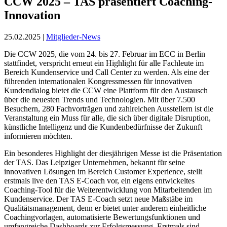
CCW 2025 – TAS präsentiert Coaching-
Innovation
25.02.2025 |
Mitglieder-News
Die CCW 2025, die vom 24. bis 27. Februar im ECC in Berlin
stattfindet, verspricht erneut ein Highlight für alle Fachleute im
Bereich Kundenservice und Call Center zu werden. Als eine der
führenden internationalen Kongressmessen für innovativen
Kundendialog bietet die CCW eine Plattform für den Austausch
über die neuesten Trends und Technologien. Mit über 7.500
Besuchern, 280 Fachvorträgen und zahlreichen Ausstellern ist die
Veranstaltung ein Muss für alle, die sich über digitale Disruption,
künstliche Intelligenz und die Kundenbedürfnisse der Zukunft
informieren möchten.
Ein besonderes Highlight der diesjährigen Messe ist die Präsentation
der TAS. Das Leipziger Unternehmen, bekannt für seine
innovativen Lösungen im Bereich Customer Experience, stellt
erstmals live den TAS E-Coach vor, ein eigens entwickeltes
Coaching-Tool für die Weiterentwicklung von Mitarbeitenden im
Kundenservice. Der TAS E-Coach setzt neue Maßstäbe im
Qualitätsmanagement, denn er bietet unter anderem einheitliche
Coachingvorlagen, automatisierte Bewertungsfunktionen und
umfangreiche Dashboards zur Erfolgsmessung. Erstmals sind