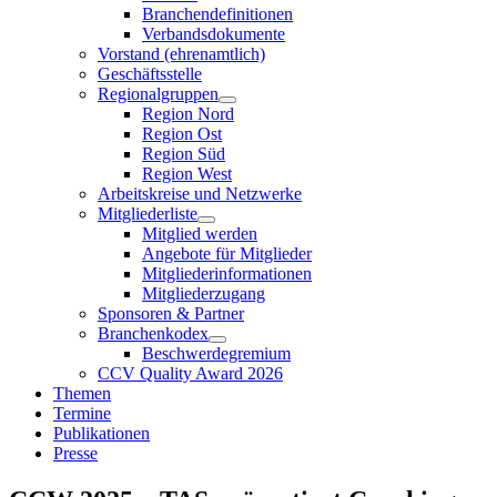
Branchendefinitionen
Verbandsdokumente
Vorstand (ehrenamtlich)
Geschäftsstelle
Regionalgruppen
Region Nord
Region Ost
Region Süd
Region West
Arbeitskreise und Netzwerke
Mitgliederliste
Mitglied werden
Angebote für Mitglieder
Mitgliederinformationen
Mitgliederzugang
Sponsoren & Partner
Branchenkodex
Beschwerdegremium
CCV Quality Award 2026
Themen
Termine
Publikationen
Presse