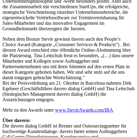
Unternehmensphilosophie und -werte besonders positiv. Aber auch
die Zusammenarbeit mit verschiedenen StartUps, die erfolgreiche,
strategische Verschmelzung einzelner Unternehmensbereiche, die
eigenentwickelte Vertriebssoftware zur Terminvereinbarung für
Sales-Mitarbeiter und das innovative Engagement im
Gesundheitsmarkt überzeugten die Juroren.
Neben dem Bronze Stevie gewinnt davero auch den People’s
Choice Award (Kategorie „Consumer Services & Products“) . Bei
diesem Award entschied eine öffentliche Online-Abstimmung über
die Platzierung. Tina Leitschuh freut es besonders, „(…) dass unsere
Mitarbeiter und Kollegen sowie Auftraggeber und
Partnerunternehmen uns mit ihren Stimmen auf den ersten Platz in
dieser Kategorie gehoben haben. Wir sind sehr stolz auf die uns
damit entgegen gebrachte Wertschätzung.“
Bei der Preisverleihung am 21. Oktober in Barcelona nahmen Dirk
Egelseer (Geschäftsführer davero dialog GmbH) und Tina Leitschuh
(Strategisches Management davero dialog GmbH) die
Auszeichnungen entgegen.
Mehr zu den Awards unter
www.StevieAwards.com/IBA
Über davero:
Die davero dialog GmbH ist Berater und Outsourcingpartner für
hochwertige Kundendialoge. davero bietet seinen Auftraggebern
Call Center-Dienstleistungen, Kundenservice und