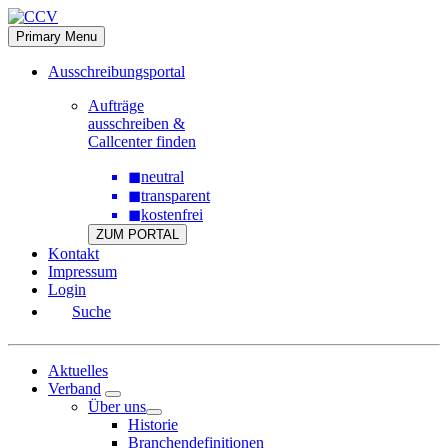
Skip
to
Primary Menu
content
Ausschreibungsportal
Aufträge
ausschreiben &
Callcenter finden
◼
neutral
◼
transparent
◼
kostenfrei
ZUM PORTAL
Kontakt
Impressum
Login
Suche
Aktuelles
Verband
Über uns
Historie
Branchendefinitionen