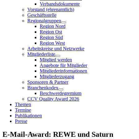
Verbandsdokumente
Vorstand (ehrenamtlich)
Geschäftsstelle
Regionalgruppen
Region Nord
Region Ost
Region Süd
Region West
Arbeitskreise und Netzwerke
Mitgliederliste
Mitglied werden
Angebote für Mitglieder
Mitgliederinformationen
Mitgliederzugang
Sponsoren & Partner
Branchenkodex
Beschwerdegremium
CCV Quality Award 2026
Themen
Termine
Publikationen
Presse
E-Mail-Award: REWE und Saturn