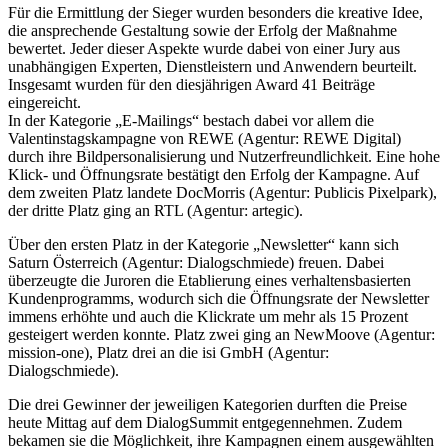
Für die Ermittlung der Sieger wurden besonders die kreative Idee,
die ansprechende Gestaltung sowie der Erfolg der Maßnahme
bewertet. Jeder dieser Aspekte wurde dabei von einer Jury aus
unabhängigen Experten, Dienstleistern und Anwendern beurteilt.
Insgesamt wurden für den diesjährigen Award 41 Beiträge
eingereicht.
In der Kategorie „E-Mailings“ bestach dabei vor allem die
Valentinstagskampagne von REWE (Agentur: REWE Digital)
durch ihre Bildpersonalisierung und Nutzerfreundlichkeit. Eine hohe
Klick- und Öffnungsrate bestätigt den Erfolg der Kampagne. Auf
dem zweiten Platz landete DocMorris (Agentur: Publicis Pixelpark),
der dritte Platz ging an RTL (Agentur: artegic).
Über den ersten Platz in der Kategorie „Newsletter“ kann sich
Saturn Österreich (Agentur: Dialogschmiede) freuen. Dabei
überzeugte die Juroren die Etablierung eines verhaltensbasierten
Kundenprogramms, wodurch sich die Öffnungsrate der Newsletter
immens erhöhte und auch die Klickrate um mehr als 15 Prozent
gesteigert werden konnte. Platz zwei ging an NewMoove (Agentur:
mission-one), Platz drei an die isi GmbH (Agentur:
Dialogschmiede).
Die drei Gewinner der jeweiligen Kategorien durften die Preise
heute Mittag auf dem DialogSummit entgegennehmen. Zudem
bekamen sie die Möglichkeit, ihre Kampagnen einem ausgewählten