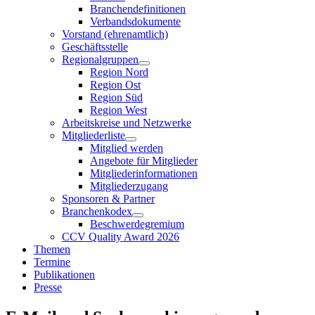
Branchendefinitionen
Verbandsdokumente
Vorstand (ehrenamtlich)
Geschäftsstelle
Regionalgruppen
Region Nord
Region Ost
Region Süd
Region West
Arbeitskreise und Netzwerke
Mitgliederliste
Mitglied werden
Angebote für Mitglieder
Mitgliederinformationen
Mitgliederzugang
Sponsoren & Partner
Branchenkodex
Beschwerdegremium
CCV Quality Award 2026
Themen
Termine
Publikationen
Presse