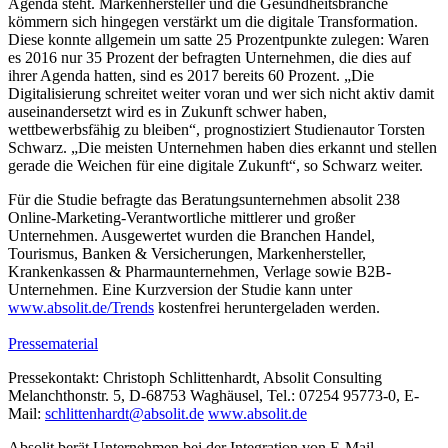
Agenda steht. Markenhersteller und die Gesundheitsbranche
kömmern sich hingegen verstärkt um die digitale Transformation.
Diese konnte allgemein um satte 25 Prozentpunkte zulegen: Waren
es 2016 nur 35 Prozent der befragten Unternehmen, die dies auf
ihrer Agenda hatten, sind es 2017 bereits 60 Prozent. „Die
Digitalisierung schreitet weiter voran und wer sich nicht aktiv damit
auseinandersetzt wird es in Zukunft schwer haben,
wettbewerbsfähig zu bleiben“, prognostiziert Studienautor Torsten
Schwarz. „Die meisten Unternehmen haben dies erkannt und stellen
gerade die Weichen für eine digitale Zukunft“, so Schwarz weiter.
Für die Studie befragte das Beratungsunternehmen absolit 238
Online-Marketing-Verantwortliche mittlerer und großer
Unternehmen. Ausgewertet wurden die Branchen Handel,
Tourismus, Banken & Versicherungen, Markenhersteller,
Krankenkassen & Pharmaunternehmen, Verlage sowie B2B-
Unternehmen. Eine Kurzversion der Studie kann unter
www.absolit.de/Trends
kostenfrei heruntergeladen werden.
Pressematerial
Pressekontakt: Christoph Schlittenhardt, Absolit Consulting
Melanchthonstr. 5, D-68753 Waghäusel, Tel.: 07254 95773-0, E-
Mail:
schlittenhardt@absolit.de
www.absolit.de
Absolit berät Unternehmen bei der Integration von E-Mail-