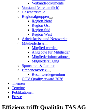
Verbandsdokumente
Vorstand (ehrenamtlich)
Geschäftsstelle
Regionalgruppen
Region Nord
Region Ost
Region Süd
Region West
Arbeitskreise und Netzwerke
Mitgliederliste
Mitglied werden
Angebote für Mitglieder
Mitgliederinformationen
Mitgliederzugang
Sponsoren & Partner
Branchenkodex
Beschwerdegremium
CCV Quality Award 2026
Themen
Termine
Publikationen
Presse
Effizienz trifft Qualität: TAS AG