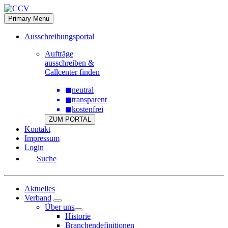
Skip
to
Primary Menu
content
Ausschreibungsportal
Aufträge
ausschreiben &
Callcenter finden
◼
neutral
◼
transparent
◼
kostenfrei
ZUM PORTAL
Kontakt
Impressum
Login
Suche
Aktuelles
Verband
Über uns
Historie
Branchendefinitionen