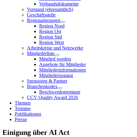
Verbandsdokumente
Vorstand (ehrenamtlich)
Geschäftsstelle
Regionalgruppen
Region Nord
Region Ost
Region Süd
Region West
Arbeitskreise und Netzwerke
Mitgliederliste
Mitglied werden
Angebote für Mitglieder
Mitgliederinformationen
Mitgliederzugang
Sponsoren & Partner
Branchenkodex
Beschwerdegremium
CCV Quality Award 2026
Themen
Termine
Publikationen
Presse
Einigung über AI Act