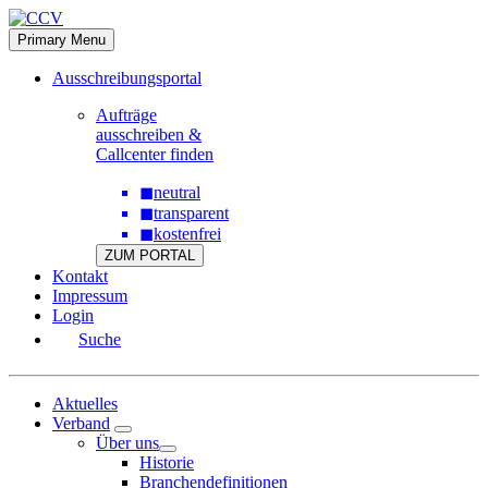
Skip
to
Primary Menu
content
Ausschreibungsportal
Aufträge
ausschreiben &
Callcenter finden
◼
neutral
◼
transparent
◼
kostenfrei
ZUM PORTAL
Kontakt
Impressum
Login
Suche
Aktuelles
Verband
Über uns
Historie
Branchendefinitionen