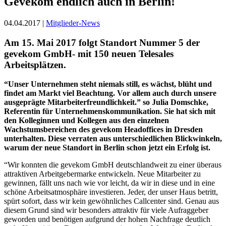
Gevekom endlich auch in Berlin!
04.04.2017 |
Mitglieder-News
Am 15. Mai 2017 folgt Standort Nummer 5 der
gevekom GmbH‐ mit 150 neuen Telesales
Arbeitsplätzen.
“Unser Unternehmen steht niemals still, es wächst, blüht und
findet am Markt viel Beachtung. Vor allem auch durch unsere
ausgeprägte Mitarbeiterfreundlichkeit.” so Julia Domschke,
Referentin für Unternehmenskommunikation. Sie hat sich mit
den Kolleginnen und Kollegen aus den einzelnen
Wachstumsbereichen des gevekom Headoffices in Dresden
unterhalten. Diese verraten aus unterschiedlichen Blickwinkeln,
warum der neue Standort in Berlin schon jetzt ein Erfolg ist.
“Wir konnten die gevekom GmbH deutschlandweit zu einer überaus
attraktiven Arbeitgebermarke entwickeln. Neue Mitarbeiter zu
gewinnen, fällt uns nach wie vor leicht, da wir in diese und in eine
schöne Arbeitsatmosphäre investieren. Jeder, der unser Haus betritt,
spürt sofort, dass wir kein gewöhnliches Callcenter sind. Genau aus
diesem Grund sind wir besonders attraktiv für viele Aufraggeber
geworden und benötigen aufgrund der hohen Nachfrage deutlich