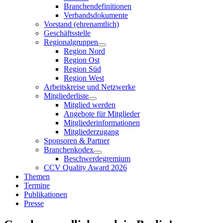
Branchendefinitionen
Verbandsdokumente
Vorstand (ehrenamtlich)
Geschäftsstelle
Regionalgruppen
Region Nord
Region Ost
Region Süd
Region West
Arbeitskreise und Netzwerke
Mitgliederliste
Mitglied werden
Angebote für Mitglieder
Mitgliederinformationen
Mitgliederzugang
Sponsoren & Partner
Branchenkodex
Beschwerdegremium
CCV Quality Award 2026
Themen
Termine
Publikationen
Presse