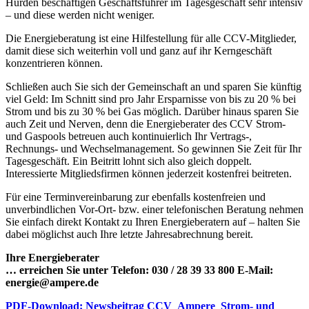
Hürden beschäftigen Geschäftsführer im Tagesgeschäft sehr intensiv
– und diese werden nicht weniger.
Die Energieberatung ist eine Hilfestellung für alle CCV-Mitglieder,
damit diese sich weiterhin voll und ganz auf ihr Kerngeschäft
konzentrieren können.
Schließen auch Sie sich der Gemeinschaft an und sparen Sie künftig
viel Geld: Im Schnitt sind pro Jahr Ersparnisse von bis zu 20 % bei
Strom und bis zu 30 % bei Gas möglich. Darüber hinaus sparen Sie
auch Zeit und Nerven, denn die Energieberater des CCV Strom-
und Gaspools betreuen auch kontinuierlich Ihr Vertrags-,
Rechnungs- und Wechselmanagement. So gewinnen Sie Zeit für Ihr
Tagesgeschäft. Ein Beitritt lohnt sich also gleich doppelt.
Interessierte Mitgliedsfirmen können jederzeit kostenfrei beitreten.
Für eine Terminvereinbarung zur ebenfalls kostenfreien und
unverbindlichen Vor-Ort- bzw. einer telefonischen Beratung nehmen
Sie einfach direkt Kontakt zu Ihren Energieberatern auf – halten Sie
dabei möglichst auch Ihre letzte Jahresabrechnung bereit.
Ihre Energieberater
… erreichen Sie unter Telefon: 030 / 28 39 33 800 E-Mail:
energie@ampere.de
PDF-Download: Newsbeitrag CCV_Ampere_Strom- und