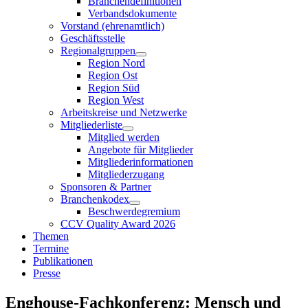
Branchendefinitionen
Verbandsdokumente
Vorstand (ehrenamtlich)
Geschäftsstelle
Regionalgruppen
Region Nord
Region Ost
Region Süd
Region West
Arbeitskreise und Netzwerke
Mitgliederliste
Mitglied werden
Angebote für Mitglieder
Mitgliederinformationen
Mitgliederzugang
Sponsoren & Partner
Branchenkodex
Beschwerdegremium
CCV Quality Award 2026
Themen
Termine
Publikationen
Presse
Enghouse-Fachkonferenz: Mensch und