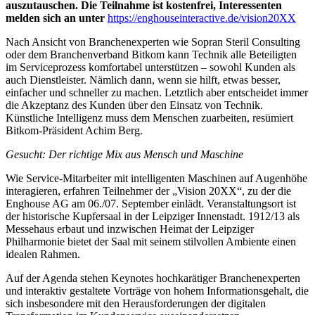
auszutauschen. Die Teilnahme ist kostenfrei, Interessenten
melden sich an unter
https://enghouseinteractive.de/vision20XX
Nach Ansicht von Branchenexperten wie Sopran Steril Consulting
oder dem Branchenverband Bitkom kann Technik alle Beteiligten
im Serviceprozess komfortabel unterstützen – sowohl Kunden als
auch Dienstleister. Nämlich dann, wenn sie hilft, etwas besser,
einfacher und schneller zu machen. Letztlich aber entscheidet immer
die Akzeptanz des Kunden über den Einsatz von Technik.
Künstliche Intelligenz muss dem Menschen zuarbeiten, resümiert
Bitkom-Präsident Achim Berg.
Gesucht: Der richtige Mix aus Mensch und Maschine
Wie Service-Mitarbeiter mit intelligenten Maschinen auf Augenhöhe
interagieren, erfahren Teilnehmer der „Vision 20XX“, zu der die
Enghouse AG am 06./07. September einlädt. Veranstaltungsort ist
der historische Kupfersaal in der Leipziger Innenstadt. 1912/13 als
Messehaus erbaut und inzwischen Heimat der Leipziger
Philharmonie bietet der Saal mit seinem stilvollen Ambiente einen
idealen Rahmen.
Auf der Agenda stehen Keynotes hochkarätiger Branchenexperten
und interaktiv gestaltete Vorträge von hohem Informationsgehalt, die
sich insbesondere mit den Herausforderungen der digitalen