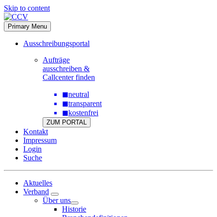
Skip to content
Primary Menu
Ausschreibungsportal
Aufträge
ausschreiben &
Callcenter finden
◼
neutral
◼
transparent
◼
kostenfrei
ZUM PORTAL
Kontakt
Impressum
Login
Suche
Aktuelles
Verband
Über uns
Historie