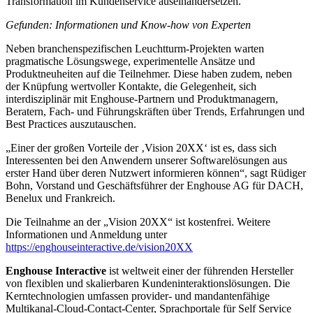
Transformation im Kundenservice auseinandersetzen.
Gefunden: Informationen und Know-how von Experten
Neben branchenspezifischen Leuchtturm-Projekten warten
pragmatische Lösungswege, experimentelle Ansätze und
Produktneuheiten auf die Teilnehmer. Diese haben zudem, neben
der Knüpfung wertvoller Kontakte, die Gelegenheit, sich
interdisziplinär mit Enghouse-Partnern und Produktmanagern,
Beratern, Fach- und Führungskräften über Trends, Erfahrungen und
Best Practices auszutauschen.
„Einer der großen Vorteile der ‚Vision 20XX‘ ist es, dass sich
Interessenten bei den Anwendern unserer Softwarelösungen aus
erster Hand über deren Nutzwert informieren können“, sagt Rüdiger
Bohn, Vorstand und Geschäftsführer der Enghouse AG für DACH,
Benelux und Frankreich.
Die Teilnahme an der „Vision 20XX“ ist kostenfrei. Weitere
Informationen und Anmeldung unter
https://enghouseinteractive.de/vision20XX
Enghouse Interactive
ist weltweit einer der führenden Hersteller
von flexiblen und skalierbaren Kundeninteraktionslösungen. Die
Kerntechnologien umfassen provider- und mandantenfähige
Multikanal-Cloud-Contact-Center, Sprachportale für Self Service