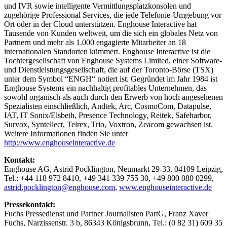
und IVR sowie intelligente Vermittlungsplatzkonsolen und
zugehörige Professional Services, die jede Telefonie-Umgebung vor
Ort oder in der Cloud unterstützen. Enghouse Interactive hat
Tausende von Kunden weltweit, um die sich ein globales Netz von
Partnern und mehr als 1.000 engagierte Mitarbeiter an 18
internationalen Standorten kümmert. Enghouse Interactive ist die
Tochtergesellschaft von Enghouse Systems Limited, einer Software-
und Dienstleistungsgesellschaft, die auf der Toronto-Börse (TSX)
unter dem Symbol “ENGH“ notiert ist. Gegründet im Jahr 1984 ist
Enghouse Systems ein nachhaltig profitables Unternehmen, das
sowohl organisch als auch durch den Erwerb von hoch angesehenen
Spezialisten einschließlich, Andtek, Arc, CosmoCom, Datapulse,
IAT, IT Sonix/Elsbeth, Presence Technology, Reitek, Safeharbor,
Survox, Syntellect, Telrex, Trio, Voxtron, Zeacom gewachsen ist.
Weitere Informationen finden Sie unter
http://www.enghouseinteractive.de
Kontakt:
Enghouse AG, Astrid Pocklington, Neumarkt 29-33, 04109 Leipzig,
Tel.: +44 118 972 8410, +49 341 339 755 30, +49 800 080 0299,
astrid.pocklington@enghouse.com
,
www.enghouseinteractive.de
Pressekontakt:
Fuchs Pressedienst und Partner Journalisten PartG, Franz Xaver
Fuchs, Narzissenstr. 3 b, 86343 Königsbrunn, Tel.: (0 82 31) 609 35