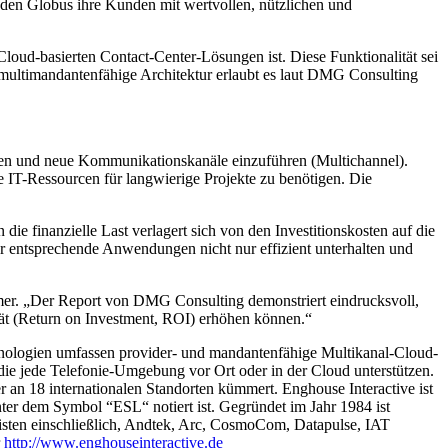
 den Globus ihre Kunden mit wertvollen, nützlichen und
oud-basierten Contact-Center-Lösungen ist. Diese Funktionalität sei
e multimandantenfähige Architektur erlaubt es laut DMG Consulting
ten und neue Kommunikationskanäle einzuführen (Multichannel).
e IT-Ressourcen für langwierige Projekte zu benötigen. Die
ie finanzielle Last verlagert sich von den Investitionskosten auf die
 entsprechende Anwendungen nicht nur effizient unterhalten und
ssmer. „Der Report von DMG Consulting demonstriert eindrucksvoll,
tät (Return on Investment, ROI) erhöhen können.“
chnologien umfassen provider- und mandantenfähige Multikanal-Cloud-
 die jede Telefonie-Umgebung vor Ort oder in der Cloud unterstützen.
 an 18 internationalen Standorten kümmert. Enghouse Interactive ist
nter dem Symbol “ESL“ notiert ist. Gegründet im Jahr 1984 ist
isten einschließlich, Andtek, Arc, CosmoCom, Datapulse, IAT
r
http://www.enghouseinteractive.de