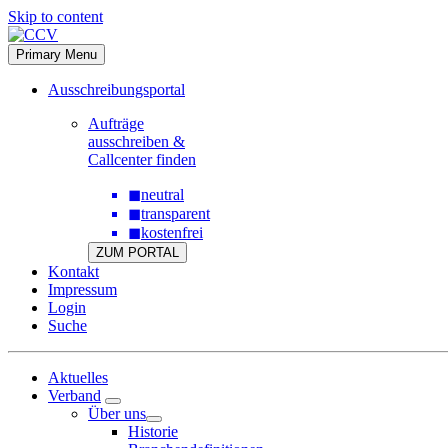
Skip to content
Primary Menu
Ausschreibungsportal
Aufträge
ausschreiben &
Callcenter finden
◼
neutral
◼
transparent
◼
kostenfrei
ZUM PORTAL
Kontakt
Impressum
Login
Suche
Aktuelles
Verband
Über uns
Historie