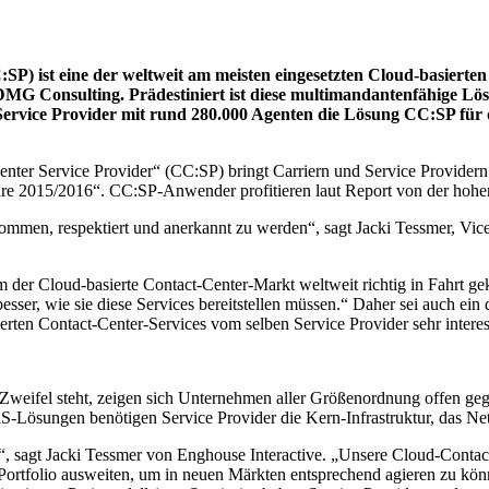
:SP) ist eine der weltweit am meisten eingesetzten Cloud-basier
MG Consulting. Prädestiniert ist diese multimandantenfähige L
Service Provider mit rund 280.000 Agenten die Lösung CC:SP für 
nter Service Provider“ (CC:SP) bringt Carriern und Service Provider
ture 2015/2016“. CC:SP-Anwender profitieren laut Report von der hoh
bekommen, respektiert und anerkannt zu werden“, sagt Jacki Tessmer, Vi
em der Cloud-basierte Contact-Center-Markt weltweit richtig in Fahrt 
esser, wie sie diese Services bereitstellen müssen.“ Daher sei auch e
en Contact-Center-Services vom selben Service Provider sehr interess
eifel steht, zeigen sich Unternehmen aller Größenordnung offen gege
-Lösungen benötigen Service Provider die Kern-Infrastruktur, das N
n“, sagt Jacki Tessmer von Enghouse Interactive. „Unsere Cloud-Cont
 Portfolio ausweiten, um in neuen Märkten entsprechend agieren zu kön