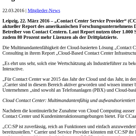
22.03.2016 |
Mitglieder-News
Leipzig, 22. März 2016 – „Contact Center Service Provider“ (CC
aktueller Report des amerikanischen Forschungsunternehmens D
Betreiber von Contact Centern. Laut Report nutzen über 1.000 
zudem 80 Prozent mehr Lizenzen als der Drittplatzierte.
Die Multimandantenfähigkeit der Cloud-basierten Lösung „Contact Ce
Consulting in ihrem Report „Cloud-Based Contact Center Infrastruc
„Es ehrt uns sehr, solch eine Wertschätzung als Industrieführer zu 
Interactive.
„Für Contact Center war 2015 das Jahr der Cloud und das Jahr, in d
„Carrier sind in diesem Bereich aktiver geworden und wissen immer b
Unternehmen „sind sowohl an Telefonanlagen (PBX) und Cloud-basiert
Cloud Contact Center: Multimandantenfähig und aufwandsorientiert
Nachdem die kontinuierliche Zunahme von Cloud Computing ausser Zw
Contact Center und Kundeninteraktionsumgebungen bietet. Für CCaaS
„CC:SP ist zuverlässig, reich an Funktionen und einfach anzuwende
bereitzustellen.“ Carrier und Service Provider könnten mit CC:SP ihr