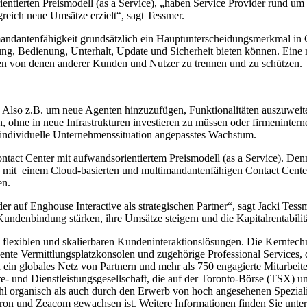
ntierten Preismodell (as a Service), „haben Service Provider rund um
reich neue Umsätze erzielt“, sagt Tessmer.
ndantenfähigkeit grundsätzlich ein Hauptunterscheidungsmerkmal in Cl
llung, Bedienung, Unterhalt, Update und Sicherheit bieten können. Ein
n von denen anderer Kunden und Nutzer zu trennen und zu schützen.
. Also z.B. um neue Agenten hinzuzufügen, Funktionalitäten auszuwei
 ohne in neue Infrastrukturen investieren zu müssen oder firmenintern
e individuelle Unternehmenssituation angepasstes Wachstum.
act Center mit aufwandsorientiertem Preismodell (as a Service). Denn d
 mit einem Cloud-basierten und multimandantenfähigen Contact Center
en.
er auf Enghouse Interactive als strategischen Partner“, sagt Jacki Te
undenbindung stärken, ihre Umsätze steigern und die Kapitalrentabili
on flexiblen und skalierbaren Kundeninteraktionslösungen. Die Kernte
gente Vermittlungsplatzkonsolen und zugehörige Professional Services,
ein globales Netz von Partnern und mehr als 750 engagierte Mitarbeiter
e- und Dienstleistungsgesellschaft, die auf der Toronto-Börse (TSX) u
hl organisch als auch durch den Erwerb von hoch angesehenen Spezial
oxtron und Zeacom gewachsen ist. Weitere Informationen finden Sie unte