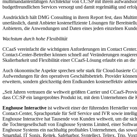
multimandantenfähigen Architektur von CC:SP mit ihrem aufwandsorie
budgetfreundlichen Services versorgt und damit regelmäßig und erfolg
Ausdrücklich hält DMG Consulting in ihrem Report fest, dass Multima
unerlässlich, damit Anbieter kosteneffiziente Lösungen für Bereitste
Anbietern, die Anwendungen und Daten eines jeden einzelnen Kunde
Wachstum durch hohe Flexibilität
CCaaS vereinfacht die wichtigsten Anforderungen im Contact Center
Contact-Center-Betreiber können schnell auf Veränderungen reagieren,
Skalierbarkeit und Flexibilität einer CCaaS-Lösung erlaubt ein an di
Auch ökonomische Aspekte sprechen sehr stark für Cloud-basierte Cont
Aufwendungen für den operativen Geschäftsbetrieb. Provider können
erweitern, sondern gleichzeitig dem Endkunden kosteneffektiv anbiet
„Seit Jahren vertrauen die weltweit größten Carrier und CCaaS-Provid
dass CC:SP ein langerprobtes Produkt ist, mit dem Unternehmen die K
Enghouse Interactive
ist weltweit einer der führenden Hersteller v
Contact-Center, Sprachportale für Self Service und IVR sowie intelli
Enghouse Interactive hat Tausende von Kunden weltweit, um die sich 
die Tochtergesellschaft von Enghouse Systems Limited, einer Softwar
Enghouse Systems ein nachhaltig profitables Unternehmen, das sowo
Smartdial, IT Sonix, Reitek, Safeharbor, Syntellect, Telrex, Trio, V