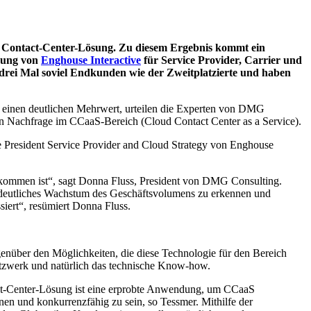
ten Contact-Center-Lösung. Zu diesem Ergebnis kommt ein
ösung von
Enghouse Interactive
für Service Provider, Carrier und
drei Mal soviel Endkunden wie der Zweitplatzierte und haben
n einen deutlichen Mehrwert, urteilen die Experten von DMG
en Nachfrage im CCaaS-Bereich (Cloud Contact Center as a Service).
ce President Service Provider and Cloud Strategy von Enghouse
gekommen ist“, sagt Donna Fluss, President von DMG Consulting.
in deutliches Wachstum des Geschäftsvolumens zu erkennen und
iert“, resümiert Donna Fluss.
nüber den Möglichkeiten, die diese Technologie für den Bereich
etzwerk und natürlich das technische Know-how.
act-Center-Lösung ist eine erprobte Anwendung, um CCaaS
nen und konkurrenzfähig zu sein, so Tessmer. Mithilfe der