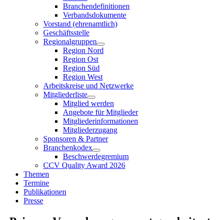
Branchendefinitionen
Verbandsdokumente
Vorstand (ehrenamtlich)
Geschäftsstelle
Regionalgruppen
Region Nord
Region Ost
Region Süd
Region West
Arbeitskreise und Netzwerke
Mitgliederliste
Mitglied werden
Angebote für Mitglieder
Mitgliederinformationen
Mitgliederzugang
Sponsoren & Partner
Branchenkodex
Beschwerdegremium
CCV Quality Award 2026
Themen
Termine
Publikationen
Presse