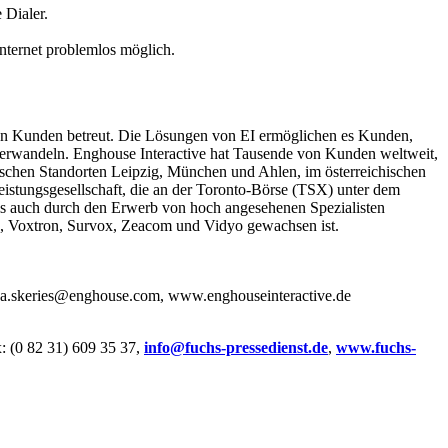
 Dialer.
Internet problemlos möglich.
 von Kunden betreut. Die Lösungen von EI ermöglichen es Kunden,
 verwandeln. Enghouse Interactive hat Tausende von Kunden weltweit,
utschen Standorten Leipzig, München und Ahlen, im österreichischen
eistungsgesellschaft, die an der Toronto-Börse (TSX) unter dem
ls auch durch den Erwerb von hoch angesehenen Spezialisten
io, Voxtron, Survox, Zeacom und Vidyo gewachsen ist.
cha.skeries@enghouse.com, www.enghouseinteractive.de
x: (0 82 31) 609 35 37,
info@fuchs-pressedienst.de
,
www.fuchs-