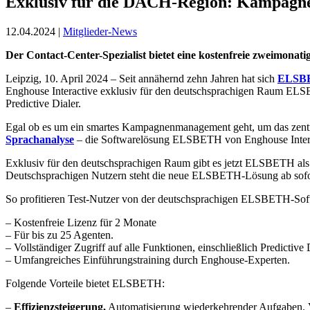
Exklusiv für die DACH-Region: Kampag
12.04.2024 |
Mitglieder-News
Der Contact-Center-Spezialist bietet eine kostenfreie zweimonati
Leipzig, 10. April 2024 – Seit annähernd zehn Jahren hat sich
ELSB
Enghouse Interactive exklusiv für den deutschsprachigen Raum ELSB
Predictive Dialer.
Egal ob es um ein smartes Kampagnenmanagement geht, um das zentr
Sprachanalyse
– die Softwarelösung ELSBETH von Enghouse Interac
Exklusiv für den deutschsprachigen Raum gibt es jetzt ELSBETH als K
Deutschsprachigen Nutzern steht die neue ELSBETH-Lösung ab sofo
So profitieren Test-Nutzer von der deutschsprachigen ELSBETH-Sof
– Kostenfreie Lizenz für 2 Monate
– Für bis zu 25 Agenten.
– Vollständiger Zugriff auf alle Funktionen, einschließlich Predic
– Umfangreiches Einführungstraining durch Enghouse-Experten.
Folgende Vorteile bietet ELSBETH:
–
Effizienzsteigerung.
Automatisierung wiederkehrender Aufgaben. V