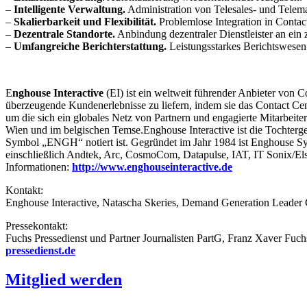
–
Intelligente Verwaltung.
Administration von Telesales- und Telem
–
Skalierbarkeit und Flexibilität.
Problemlose Integration in Conta
–
Dezentrale Standorte.
Anbindung dezentraler Dienstleister an ein 
–
Umfangreiche Berichterstattung.
Leistungsstarkes Berichtswesen
E
nghouse Interactive
(EI) ist ein weltweit führender Anbieter von
überzeugende Kundenerlebnisse zu liefern, indem sie das Contact Ce
um die sich ein globales Netz von Partnern und engagierte Mitarbeit
Wien und im belgischen Temse.Enghouse Interactive ist die Tochterge
Symbol „ENGH“ notiert ist. Gegründet im Jahr 1984 ist Enghouse Sys
einschließlich Andtek, Arc, CosmoCom, Datapulse, IAT, IT Sonix/Elsb
Informationen:
http://www.enghouseinteractive.de
Kontakt:
Enghouse Interactive, Natascha Skeries, Demand Generation Leader
Pressekontakt:
Fuchs Pressedienst und Partner Journalisten PartG, Franz Xaver Fuchs
pressedienst.de
Mitglied werden