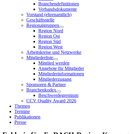
Branchendefinitionen
Verbandsdokumente
Vorstand (ehrenamtlich)
Geschäftsstelle
Regionalgruppen
Region Nord
Region Ost
Region Süd
Region West
Arbeitskreise und Netzwerke
Mitgliederliste
Mitglied werden
Angebote für Mitglieder
Mitgliederinformationen
Mitgliederzugang
Sponsoren & Partner
Branchenkodex
Beschwerdegremium
CCV Quality Award 2026
Themen
Termine
Publikationen
Presse