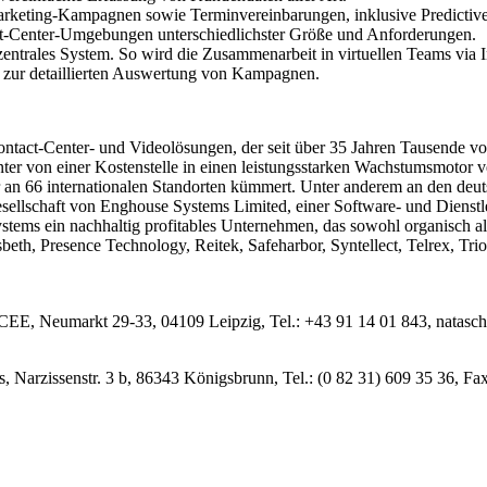
arketing-Kampagnen sowie Terminvereinbarungen, inklusive Predictive
ct-Center-Umgebungen unterschiedlichster Größe und Anforderungen.
zentrales System. So wird die Zusammenarbeit in virtuellen Teams via 
 zur detaillierten Auswertung von Kampagnen.
 Contact-Center- und Videolösungen, der seit über 35 Jahren Tausende
nter von einer Kostenstelle in einen leistungsstarken Wachstumsmotor
er an 66 internationalen Standorten kümmert. Unter anderem an den de
sellschaft von Enghouse Systems Limited, einer Software- und Dienstl
tems ein nachhaltig profitables Unternehmen, das sowohl organisch a
eth, Presence Technology, Reitek, Safeharbor, Syntellect, Telrex, Tr
 CEE, Neumarkt 29-33, 04109 Leipzig, Tel.: +43 91 14 01 843, natas
, Narzissenstr. 3 b, 86343 Königsbrunn, Tel.: (0 82 31) 609 35 36, Fa