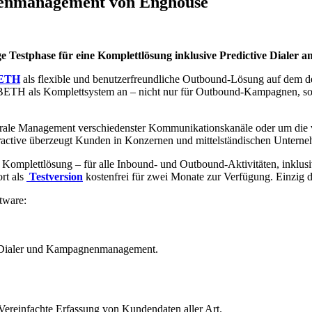
nenmanagement von Enghouse
ge Testphase für eine Komplettlösung inklusive Predictive Dialer an
ETH
als flexible und benutzerfreundliche Outbound-Lösung auf dem de
ETH als Komplettsystem an – nicht nur für Outbound-Kampagnen, sond
ale Management verschiedenster Kommunikationskanäle oder um die v
tive überzeugt Kunden in Konzernen und mittelständischen Unterne
omplettlösung – für alle Inbound- und Outbound-Aktivitäten, inklusiv
rt als
Testversion
kostenfrei für zwei Monate zur Verfügung. Einzig 
tware:
tive Dialer und Kampagnenmanagement.
ereinfachte Erfassung von Kundendaten aller Art.