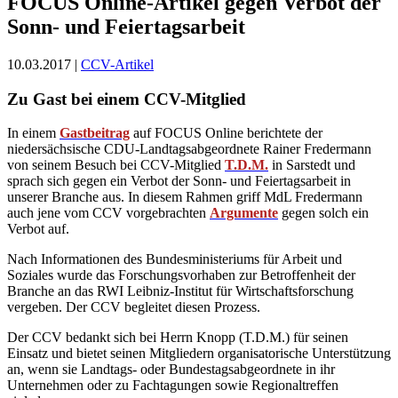
FOCUS Online-Artikel gegen Verbot der
Sonn- und Feiertagsarbeit
10.03.2017 |
CCV-Artikel
Zu Gast bei einem CCV-Mitglied
In einem
Gastbeitrag
auf FOCUS Online berichtete der
niedersächsische CDU-Landtagsabgeordnete Rainer Fredermann
von seinem Besuch bei CCV-Mitglied
T.D.M.
in Sarstedt und
sprach sich gegen ein Verbot der Sonn- und Feiertagsarbeit in
unserer Branche aus. In diesem Rahmen griff MdL Fredermann
auch jene vom CCV vorgebrachten
Argumente
gegen solch ein
Verbot auf.
Nach Informationen des Bundesministeriums für Arbeit und
Soziales wurde das Forschungsvorhaben zur Betroffenheit der
Branche an das RWI Leibniz-Institut für Wirtschaftsforschung
vergeben. Der CCV begleitet diesen Prozess.
Der CCV bedankt sich bei Herrn Knopp (T.D.M.) für seinen
Einsatz und bietet seinen Mitgliedern organisatorische Unterstützung
an, wenn sie Landtags- oder Bundestagsabgeordnete in ihr
Unternehmen oder zu Fachtagungen sowie Regionaltreffen