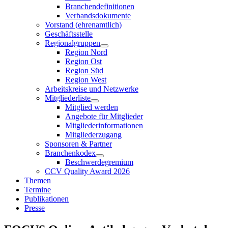
Branchendefinitionen
Verbandsdokumente
Vorstand (ehrenamtlich)
Geschäftsstelle
Regionalgruppen
Region Nord
Region Ost
Region Süd
Region West
Arbeitskreise und Netzwerke
Mitgliederliste
Mitglied werden
Angebote für Mitglieder
Mitgliederinformationen
Mitgliederzugang
Sponsoren & Partner
Branchenkodex
Beschwerdegremium
CCV Quality Award 2026
Themen
Termine
Publikationen
Presse