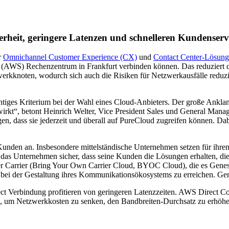
erheit, geringere Latenzen und schnelleren Kundenserv
r
Omnichannel Customer Experience (CX)
und
Contact Center-Lösun
 (AWS) Rechenzentrum in Frankfurt verbinden können. Das reduziert d
erkknoten, wodurch sich auch die Risiken für Netzwerkausfälle reduz
ichtiges Kriterium bei der Wahl eines Cloud-Anbieters. Der große Ank
irkt“, betont Heinrich Welter, Vice President Sales und General Ma
n, dass sie jederzeit und überall auf PureCloud zugreifen können. Dabe
r Kunden an. Insbesondere mittelständische Unternehmen setzen für ih
das Unternehmen sicher, dass seine Kunden die Lösungen erhalten, die 
er Carrier (Bring Your Own Carrier Cloud, BYOC Cloud), die es Genesy
le bei der Gestaltung ihres Kommunikationsökosystems zu erreichen. G
 Verbindung profitieren von geringeren Latenzzeiten. AWS Direct Con
 Netzwerkkosten zu senken, den Bandbreiten-Durchsatz zu erhöhen un