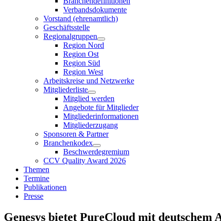
Branchendefinitionen
Verbandsdokumente
Vorstand (ehrenamtlich)
Geschäftsstelle
Regionalgruppen
Region Nord
Region Ost
Region Süd
Region West
Arbeitskreise und Netzwerke
Mitgliederliste
Mitglied werden
Angebote für Mitglieder
Mitgliederinformationen
Mitgliederzugang
Sponsoren & Partner
Branchenkodex
Beschwerdegremium
CCV Quality Award 2026
Themen
Termine
Publikationen
Presse
Genesys bietet PureCloud mit deutschem