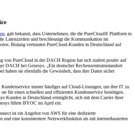
ice
gen
, gab bekannt, dass Unternehmen, die die PureCloud® Plattform in
ie Latenzzeiten und beschleunigt die Kommunikation im
ieren. Bislang vertrauten PureCloud-Kunden in Deutschland auf
lang von PureCloud in der DACH Region hat sich zudem positiv auf
nager DACH bei Genesys. „Ein deutscher Rechenzentrumsstandort
i haben sie ebenfalls die Gewissheit, dass ihre Daten sicher
ren Kundenservice immer häufiger auf Cloud-Lösungen, um ihre IT zu
sie für einen schnellen und effizienten Kundenservice benötigen.
s Kunden in Deutschland ermöglicht, sich mit dem Carrier ihrer
enesys führte BYOC im April ein.
nect ist ein Angebot von AWS für eine dedizierte
d eine konsistentere Netzwerkfunktion als mit internetbasierten