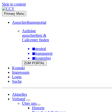
Skip to content
Primary Menu
Ausschreibungsportal
Aufträge
ausschreiben &
Callcenter finden
◼
neutral
◼
transparent
◼
kostenfrei
ZUM PORTAL
Kontakt
Impressum
Login
Suche
Aktuelles
Verband
Über uns
Historie