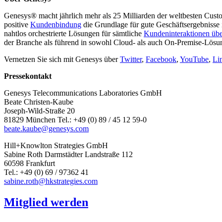
Genesys® macht jährlich mehr als 25 Milliarden der weltbesten Custo
positive
Kundenbindung
die Grundlage für gute Geschäftsergebnisse
nahtlos orchestrierte Lösungen für sämtliche
Kundeninteraktionen übe
der Branche als führend in sowohl Cloud- als auch On-Premise-Lösun
Vernetzen Sie sich mit Genesys über
Twitter
,
Facebook
,
YouTube
,
Li
Pressekontakt
Genesys Telecommunications Laboratories GmbH
Beate Christen-Kaube
Joseph-Wild-Straße 20
81829 München Tel.: +49 (0) 89 / 45 12 59-0
beate.kaube@genesys.com
Hill+Knowlton Strategies GmbH
Sabine Roth Darmstädter Landstraße 112
60598 Frankfurt
Tel.: +49 (0) 69 / 97362 41
sabine.roth@hkstrategies.com
Mitglied werden