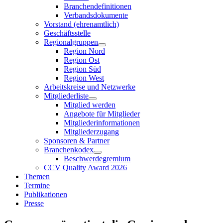
Branchendefinitionen
Verbandsdokumente
Vorstand (ehrenamtlich)
Geschäftsstelle
Regionalgruppen
Region Nord
Region Ost
Region Süd
Region West
Arbeitskreise und Netzwerke
Mitgliederliste
Mitglied werden
Angebote für Mitglieder
Mitgliederinformationen
Mitgliederzugang
Sponsoren & Partner
Branchenkodex
Beschwerdegremium
CCV Quality Award 2026
Themen
Termine
Publikationen
Presse