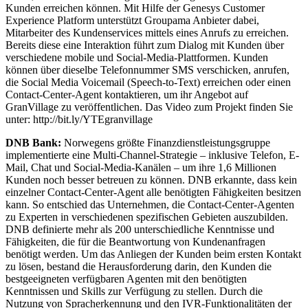
Kunden erreichen können. Mit Hilfe der Genesys Customer
Experience Platform unterstützt Groupama Anbieter dabei,
Mitarbeiter des Kundenservices mittels eines Anrufs zu erreichen.
Bereits diese eine Interaktion führt zum Dialog mit Kunden über
verschiedene mobile und Social-Media-Plattformen. Kunden
können über dieselbe Telefonnummer SMS verschicken, anrufen,
die Social Media Voicemail (Speech-to-Text) erreichen oder einen
Contact-Center-Agent kontaktieren, um ihr Angebot auf
GranVillage zu veröffentlichen. Das Video zum Projekt finden Sie
unter: http://bit.ly/YTEgranvillage
DNB Bank:
Norwegens größte Finanzdienstleistungsgruppe
implementierte eine Multi-Channel-Strategie – inklusive Telefon, E-
Mail, Chat und Social-Media-Kanälen – um ihre 1,6 Millionen
Kunden noch besser betreuen zu können. DNB erkannte, dass kein
einzelner Contact-Center-Agent alle benötigten Fähigkeiten besitzen
kann. So entschied das Unternehmen, die Contact-Center-Agenten
zu Experten in verschiedenen spezifischen Gebieten auszubilden.
DNB definierte mehr als 200 unterschiedliche Kenntnisse und
Fähigkeiten, die für die Beantwortung von Kundenanfragen
benötigt werden. Um das Anliegen der Kunden beim ersten Kontakt
zu lösen, bestand die Herausforderung darin, den Kunden die
bestgeeigneten verfügbaren Agenten mit den benötigten
Kenntnissen und Skills zur Verfügung zu stellen. Durch die
Nutzung von Spracherkennung und den IVR-Funktionalitäten der