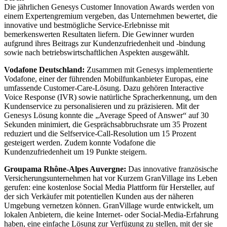
Die jährlichen Genesys Customer Innovation Awards werden von
einem Expertengremium vergeben, das Unternehmen bewertet, die
innovative und bestmögliche Service-Erlebnisse mit
bemerkenswerten Resultaten liefern. Die Gewinner wurden
aufgrund ihres Beitrags zur Kundenzufriedenheit und -bindung
sowie nach betriebswirtschaftlichen Aspekten ausgewählt.
Vodafone Deutschland:
Zusammen mit Genesys implementierte
Vodafone, einer der führenden Mobilfunkanbieter Europas, eine
umfassende Customer-Care-Lösung. Dazu gehören Interactive
Voice Response (IVR) sowie natürliche Spracherkennung, um den
Kundenservice zu personalisieren und zu präzisieren. Mit der
Genesys Lösung konnte die „Average Speed of Answer“ auf 30
Sekunden minimiert, die Gesprächsabbruchsrate um 35 Prozent
reduziert und die Selfservice-Call-Resolution um 15 Prozent
gesteigert werden. Zudem konnte Vodafone die
Kundenzufriedenheit um 19 Punkte steigern.
Groupama Rhône-Alpes Auvergne:
Das innovative französische
Versicherungsunternehmen hat vor Kurzem GranVillage ins Leben
gerufen: eine kostenlose Social Media Plattform für Hersteller, auf
der sich Verkäufer mit potentiellen Kunden aus der näheren
Umgebung vernetzen können. GranVillage wurde entwickelt, um
lokalen Anbietern, die keine Internet- oder Social-Media-Erfahrung
haben, eine einfache Lösung zur Verfügung zu stellen, mit der sie