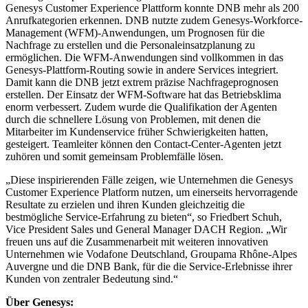
Genesys Customer Experience Plattform konnte DNB mehr als 200
Anrufkategorien erkennen. DNB nutzte zudem Genesys-Workforce-
Management (WFM)-Anwendungen, um Prognosen für die
Nachfrage zu erstellen und die Personaleinsatzplanung zu
ermöglichen. Die WFM-Anwendungen sind vollkommen in das
Genesys-Plattform-Routing sowie in andere Services integriert.
Damit kann die DNB jetzt extrem präzise Nachfrageprognosen
erstellen. Der Einsatz der WFM-Software hat das Betriebsklima
enorm verbessert. Zudem wurde die Qualifikation der Agenten
durch die schnellere Lösung von Problemen, mit denen die
Mitarbeiter im Kundenservice früher Schwierigkeiten hatten,
gesteigert. Teamleiter können den Contact-Center-Agenten jetzt
zuhören und somit gemeinsam Problemfälle lösen.
„Diese inspirierenden Fälle zeigen, wie Unternehmen die Genesys
Customer Experience Platform nutzen, um einerseits hervorragende
Resultate zu erzielen und ihren Kunden gleichzeitig die
bestmögliche Service-Erfahrung zu bieten“, so Friedbert Schuh,
Vice President Sales und General Manager DACH Region. „Wir
freuen uns auf die Zusammenarbeit mit weiteren innovativen
Unternehmen wie Vodafone Deutschland, Groupama Rhône-Alpes
Auvergne und die DNB Bank, für die die Service-Erlebnisse ihrer
Kunden von zentraler Bedeutung sind.“
Über Genesys: