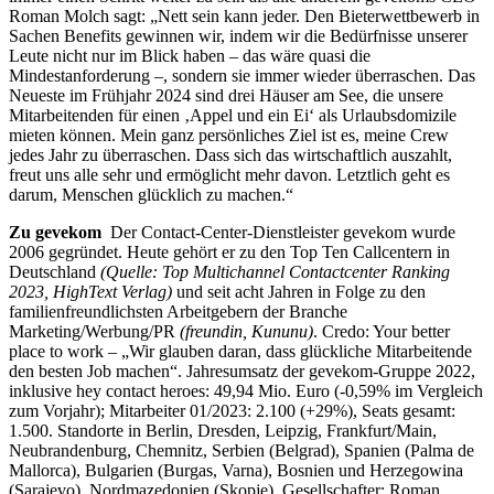
Roman Molch sagt: „Nett sein kann jeder. Den Bieterwettbewerb in
Sachen Benefits gewinnen wir, indem wir die Bedürfnisse unserer
Leute nicht nur im Blick haben – das wäre quasi die
Mindestanforderung –, sondern sie immer wieder überraschen. Das
Neueste im Frühjahr 2024 sind drei Häuser am See, die unsere
Mitarbeitenden für einen ‚Appel und ein Ei‘ als Urlaubsdomizile
mieten können. Mein ganz persönliches Ziel ist es, meine Crew
jedes Jahr zu überraschen. Dass sich das wirtschaftlich auszahlt,
freut uns alle sehr und ermöglicht mehr davon. Letztlich geht es
darum, Menschen glücklich zu machen.“
Zu gevekom
Der Contact-Center-Dienstleister gevekom wurde
2006 gegründet. Heute gehört er zu den Top Ten Callcentern in
Deutschland
(Quelle: Top Multichannel Contactcenter Ranking
2023, HighText Verlag)
und seit acht Jahren in Folge zu den
familienfreundlichsten Arbeitgebern der Branche
Marketing/Werbung/PR
(freundin, Kununu)
. Credo: Your better
place to work – „Wir glauben daran, dass glückliche Mitarbeitende
den besten Job machen“. Jahresumsatz der gevekom-Gruppe 2022,
inklusive hey contact heroes: 49,94 Mio. Euro (-0,59% im Vergleich
zum Vorjahr); Mitarbeiter 01/2023: 2.100 (+29%), Seats gesamt:
1.500. Standorte in Berlin, Dresden, Leipzig, Frankfurt/Main,
Neubrandenburg, Chemnitz, Serbien (Belgrad), Spanien (Palma de
Mallorca), Bulgarien (Burgas, Varna), Bosnien und Herzegowina
(Sarajevo), Nordmazedonien (Skopje). Gesellschafter: Roman