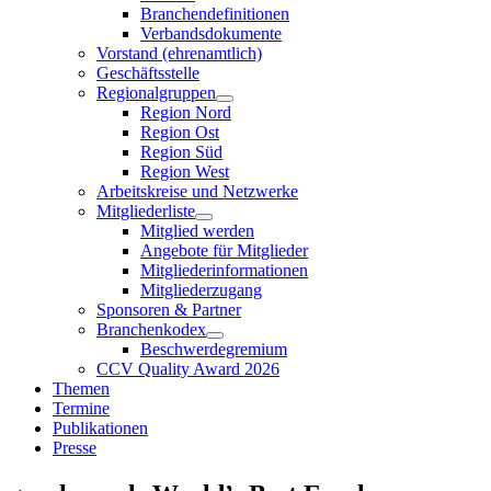
Branchendefinitionen
Verbandsdokumente
Vorstand (ehrenamtlich)
Geschäftsstelle
Regionalgruppen
Region Nord
Region Ost
Region Süd
Region West
Arbeitskreise und Netzwerke
Mitgliederliste
Mitglied werden
Angebote für Mitglieder
Mitgliederinformationen
Mitgliederzugang
Sponsoren & Partner
Branchenkodex
Beschwerdegremium
CCV Quality Award 2026
Themen
Termine
Publikationen
Presse