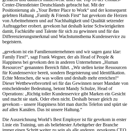
Center-Dienstleister Deutschlands gebracht hat. Mit der
Positionierung als „Your Better Place to Work“ und der konsequent
gelebten Haltung „Family & Friends First“ hat gevekom die Herzen
von Arbeitnehmern und auf Nachhaltigkeit und Qualität setzender
Auftraggeber erobert. gevekom hat deshalb keine Schwierigkeiten
damit, Fachkräfte und Talente für sich zu gewinnen und für das
Differenzierungsmerkmal und Wachstumsthema Kundenservice zu
begeistern.
„gevekom ist ein Familienunternehmen und wir sagen ganz klar:
Family First!“, sagt Frank Wegner, der als Head of People &
Happiness bei gevekom den in anderen Unternehmen „Human
Resources“ genannten Bereich führt. „Wir stellen keine Ressourcen
für Kundenservice bereit, sondern Begeisterung und Identifikation.
Echte Menschen, die was wollen und deshalb mehr erreichen!“
Dieser Wettbewerbsvorteil sei für das Gewinnen neuer Mandate von
entscheidender Bedeutung, betont Mandy Schulze, Head of
Operations: „Richtig toller Kundenservice gibt Marken ein Gesicht
und macht sie stark. Oder eben nicht. Deshalb besser gleich zu
gevekom – unsere Happiness hört man durchs Telefon und spürt sie
auf allen Kanälen. Das ist unsere Haltung.“
Die Auszeichnung World’s Best Employer ist für gevekom in erster
Linie ein Training, um als beliebtester Arbeitgeber der Branche
immer einen Schritt weiter zu sein als alle anderen. gevekoms CEO