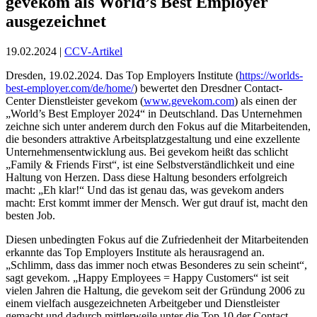
gevekom als World’s Best Employer
ausgezeichnet
19.02.2024 |
CCV-Artikel
Dresden, 19.02.2024. Das Top Employers Institute (
https://worlds-
best-employer.com/de/home/
) bewertet den Dresdner Contact-
Center Dienstleister gevekom (
www.gevekom.com
) als einen der
„World’s Best Employer 2024“ in Deutschland. Das Unternehmen
zeichne sich unter anderem durch den Fokus auf die Mitarbeitenden,
die besonders attraktive Arbeitsplatzgestaltung und eine exzellente
Unternehmensentwicklung aus. Bei gevekom heißt das schlicht
„Family & Friends First“, ist eine Selbstverständlichkeit und eine
Haltung von Herzen. Dass diese Haltung besonders erfolgreich
macht: „Eh klar!“ Und das ist genau das, was gevekom anders
macht: Erst kommt immer der Mensch. Wer gut drauf ist, macht den
besten Job.
Diesen unbedingten Fokus auf die Zufriedenheit der Mitarbeitenden
erkannte das Top Employers Institute als herausragend an.
„Schlimm, dass das immer noch etwas Besonderes zu sein scheint“,
sagt gevekom. „Happy Employees = Happy Customers“ ist seit
vielen Jahren die Haltung, die gevekom seit der Gründung 2006 zu
einem vielfach ausgezeichneten Arbeitgeber und Dienstleister
gemacht und dadurch mittlerweile unter die Top 10 der Contact-