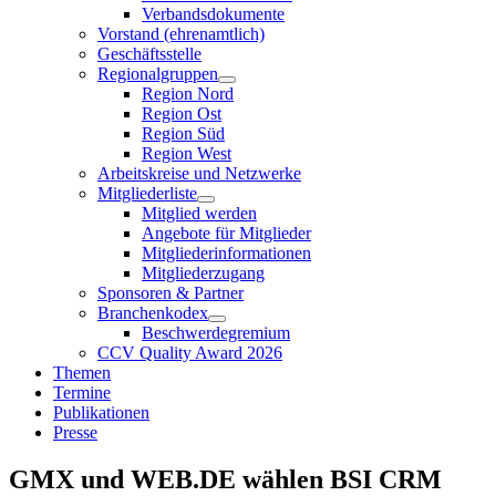
Verbandsdokumente
Vorstand (ehrenamtlich)
Geschäftsstelle
Regionalgruppen
Region Nord
Region Ost
Region Süd
Region West
Arbeitskreise und Netzwerke
Mitgliederliste
Mitglied werden
Angebote für Mitglieder
Mitgliederinformationen
Mitgliederzugang
Sponsoren & Partner
Branchenkodex
Beschwerdegremium
CCV Quality Award 2026
Themen
Termine
Publikationen
Presse
GMX und WEB.DE wählen BSI CRM