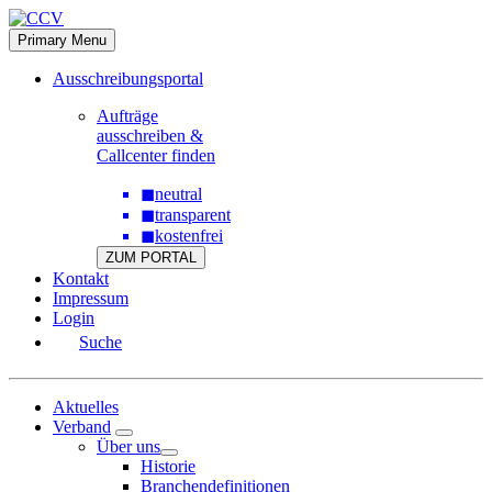
Skip
to
Primary Menu
content
Ausschreibungsportal
Aufträge
ausschreiben &
Callcenter finden
◼
neutral
◼
transparent
◼
kostenfrei
ZUM PORTAL
Kontakt
Impressum
Login
Suche
Aktuelles
Verband
Über uns
Historie
Branchendefinitionen