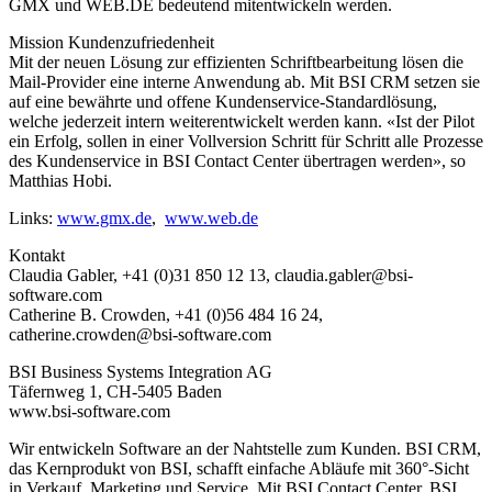
GMX und WEB.DE bedeutend mitentwickeln werden.
Mission Kundenzufriedenheit
Mit der neuen Lösung zur effizienten Schriftbearbeitung lösen die
Mail-Provider eine interne Anwendung ab. Mit BSI CRM setzen sie
auf eine bewährte und offene Kundenservice-Standardlösung,
welche jederzeit intern weiterentwickelt werden kann. «Ist der Pilot
ein Erfolg, sollen in einer Vollversion Schritt für Schritt alle Prozesse
des Kundenservice in BSI Contact Center übertragen werden», so
Matthias Hobi.
Links:
www.gmx.de
,
www.web.de
Kontakt
Claudia Gabler, +41 (0)31 850 12 13, claudia.gabler@bsi-
software.com
Catherine B. Crowden, +41 (0)56 484 16 24,
catherine.crowden@bsi-software.com
BSI Business Systems Integration AG
Täfernweg 1, CH-5405 Baden
www.bsi-software.com
Wir entwickeln Software an der Nahtstelle zum Kunden. BSI CRM,
das Kernprodukt von BSI, schafft einfache Abläufe mit 360°-Sicht
in Verkauf, Marketing und Service. Mit BSI Contact Center, BSI