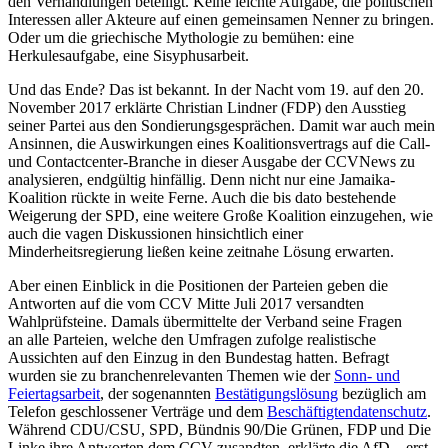
den Verhandlungen beteiligt. Keine leichte Aufgabe, die politischen
Interessen aller Akteure auf einen gemeinsamen Nenner zu bringen.
Oder um die griechische Mythologie zu bemühen: eine
Herkulesaufgabe, eine Sisyphusarbeit.
Und das Ende? Das ist bekannt. In der Nacht vom 19. auf den 20.
November 2017 erklärte Christian Lindner (FDP) den Ausstieg
seiner Partei aus den Sondierungsgesprächen. Damit war auch mein
Ansinnen, die Auswirkungen eines Koalitionsvertrags auf die Call-
und Contactcenter-Branche in dieser Ausgabe der CCVNews zu
analysieren, endgültig hinfällig. Denn nicht nur eine Jamaika-
Koalition rückte in weite Ferne. Auch die bis dato bestehende
Weigerung der SPD, eine weitere Große Koalition einzugehen, wie
auch die vagen Diskussionen hinsichtlich einer
Minderheitsregierung ließen keine zeitnahe Lösung erwarten.
Aber einen Einblick in die Positionen der Parteien geben die
Antworten auf die vom CCV Mitte Juli 2017 versandten
Wahlprüfsteine. Damals übermittelte der Verband seine Fragen
an alle Parteien, welche den Umfragen zufolge realistische
Aussichten auf den Einzug in den Bundestag hatten. Befragt
wurden sie zu branchenrelevanten Themen wie der
Sonn- und
Feiertagsarbeit
, der sogenannten
Bestätigungslösung
bezüglich am
Telefon geschlossener Verträge und dem
Beschäftigtendatenschutz
.
Während CDU/CSU, SPD, Bündnis 90/Die Grünen, FDP und Die
Linke ihre Antworten dem CCV zusandten, erklärte die AfD – erst