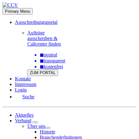
Skip
to
Primary Menu
content
Ausschreibungsportal
Aufträge
ausschreiben &
Callcenter finden
◼
neutral
◼
transparent
◼
kostenfrei
ZUM PORTAL
Kontakt
Impressum
Login
Suche
Aktuelles
Verband
Über uns
Historie
Branchendefinitionen