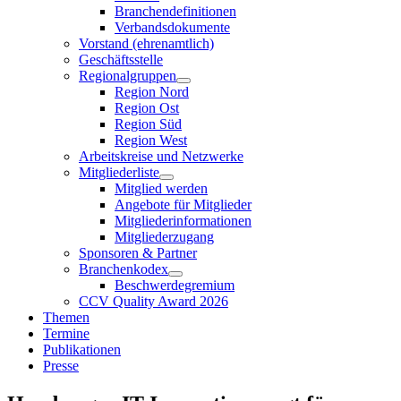
Branchendefinitionen
Verbandsdokumente
Vorstand (ehrenamtlich)
Geschäftsstelle
Regionalgruppen
Region Nord
Region Ost
Region Süd
Region West
Arbeitskreise und Netzwerke
Mitgliederliste
Mitglied werden
Angebote für Mitglieder
Mitgliederinformationen
Mitgliederzugang
Sponsoren & Partner
Branchenkodex
Beschwerdegremium
CCV Quality Award 2026
Themen
Termine
Publikationen
Presse