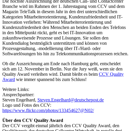
Die höchste Auszeichnung der deutschen Call- und Contactcenter
Branche wird im Rahmen der 1. Jahrestagung vom CCV und dem
Magazin TeleTalk in diesem Jahr in den drei unterschiedlichen
Kategorien Mitarbeiterorientierung, Kundenzufriedenheit und IT-
Innovation verliehen: Während Mitarbeiterorientierung und
Kundenzufriedenheit den Menschen an beiden Enden des Telefons
in den Mittelpunkt rückt, geht es bei IT-Innovation um
zukunftsweisende Prozesse und Lösungen. Sie sollen den
Kundendialog bestmöglich unterstützen und können von
Prozessgestaltung, -modellierung über IT-/Hard- oder
Softwarelösungen bis hin zu Telekommunikationsprozessen reichen.
Ob die Auszeichnung am Ende nach Hamburg geht, entscheidet
sich am 12. November in Berlin. Nur die Jury weiß, wem sie den
Quality Award verleihen wird. Damit bleibt es beim
CCV Quality
Award
wie immer spannend bis zum Schluss!
Weitere Links:
Ansprechpartner:
Steven Engelhard,
Steven.Engelhard@deutschepost.de
Logo und Fotos des CCV:
https://www.flickr.com/photos/133454627@N02/
Über den CCV Quality Award
Der CCV vergibt einmal jährlich den CCV Quality Award, den
Qualitätspreis der deutschen Callcenter Wirtschaft, in regulär drei