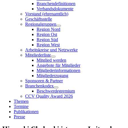
Branchendefinitionen
Verbandsdokumente
Vorstand (ehrenamtlich)
Geschäftsstelle
Regionalgruppen
Region Nord
Region Ost
Region Süd
Region West
Arbeitskreise und Netzwerke
Mitgliederliste
Mitglied werden
Angebote für Mitglieder
Mitgliederinformationen
Mitgliederzugang
Sponsoren & Partner
Branchenkodex
Beschwerdegremium
CCV Quality Award 2026
Themen
Termine
Publikationen
Presse