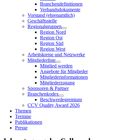
Branchendefinitionen
Verbandsdokumente
Vorstand (ehrenamtlich)
Geschäftsstelle
Regionalgruppen
Region Nord
Region Ost
Region Süd
Region West
Arbeitskreise und Netzwerke
Mitgliederliste
Mitglied werden
Angebote für Mitglieder
Mitgliederinformationen
Mitgliederzugang
Sponsoren & Partner
Branchenkodex
Beschwerdegremium
CCV Quality Award 2026
Themen
Termine
Publikationen
Presse