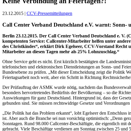
Keine Verbindung an Feiertagen?!
23.12.2015 |
CCV-Pressemitteilungen
Call Center Verband Deutschland e.V. warnt: Sonn- u
Berlin 23.12.2015. Der Call Center Verband Deutschland e. V. 
kompetenten Service: Callcenter-Mitarbeiter helfen unter ander
des Christkindes“, erklärt Dirk Egelseer, CCV-Vorstand Recht u
Mitarbeiter an diesen Tagen mehr als 25% Lohnzuschlag.“
Ohne Service geht es nicht. Erst kürzlich bestätigten die Landesmin
telefonischen und elektronischen Dienstleistungen an Sonn- und Feier
Bundesebene zu prüfen. „Mit dieser Entscheidung zeigt die Politik 
Feiertagsarbeit noch weit, aber ein Schritt in Richtung Rechtssicherhe
Der Prüfauftrag der ASMK wurde nötig, nachdem das Bundesverwaltung
besonders hervortretendes Bedürfnis der Bevölkerung – so die Richter 
Auswirkungen für ganz Deutschland. Hintergrund ist, dass der Gesetz
gebunden sind. Sie müssen rechtswidrige Gesetze und Verordnungen
„Die Politik hat das Problem erkannt“, lobt Egelseer den Entschluss 
ist. Aber auch die Branche sei nun vorsichtig optimistisch: „Denn ger
Sonntagen. Rund 98.000 Callcenter-Beschäftigte, die eigentlich mit 
gebracht. Viele Beschäftige verdienen am Sonntag zwischen 25 und 5