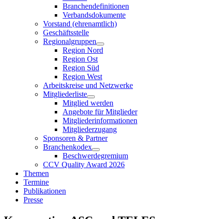
Branchendefinitionen
Verbandsdokumente
Vorstand (ehrenamtlich)
Geschäftsstelle
Regionalgruppen
Region Nord
Region Ost
Region Süd
Region West
Arbeitskreise und Netzwerke
Mitgliederliste
Mitglied werden
Angebote für Mitglieder
Mitgliederinformationen
Mitgliederzugang
Sponsoren & Partner
Branchenkodex
Beschwerdegremium
CCV Quality Award 2026
Themen
Termine
Publikationen
Presse