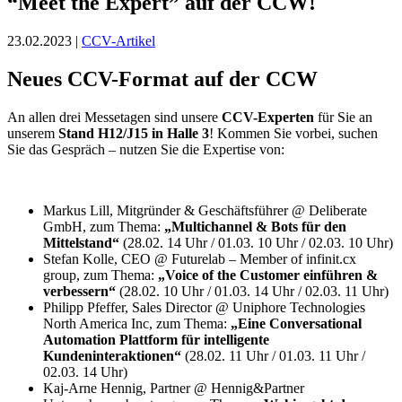
“Meet the Expert” auf der CCW!
23.02.2023 |
CCV-Artikel
Neues CCV-Format auf der CCW
An allen drei Messetagen sind unsere
CCV-Experten
für Sie an
unserem
Stand H12/J15 in Halle 3
! Kommen Sie vorbei, suchen
Sie das Gespräch – nutzen Sie die Expertise von:
Markus Lill, Mitgründer & Geschäftsführer @ Deliberate
GmbH, zum Thema:
„Multichannel & Bots für den
Mittelstand“
(28.02. 14 Uhr / 01.03. 10 Uhr / 02.03. 10 Uhr)
Stefan Kolle, CEO @ Futurelab – Member of infinit.cx
group, zum Thema:
„Voice of the Customer einführen &
verbessern“
(28.02. 10 Uhr / 01.03. 14 Uhr / 02.03. 11 Uhr)
Philipp Pfeffer, Sales Director @ Uniphore Technologies
North America Inc, zum Thema:
„Eine Conversational
Automation Plattform für intelligente
Kundeninteraktionen“
(28.02. 11 Uhr / 01.03. 11 Uhr /
02.03. 14 Uhr)
Kaj-Arne Hennig, Partner @ Hennig&Partner