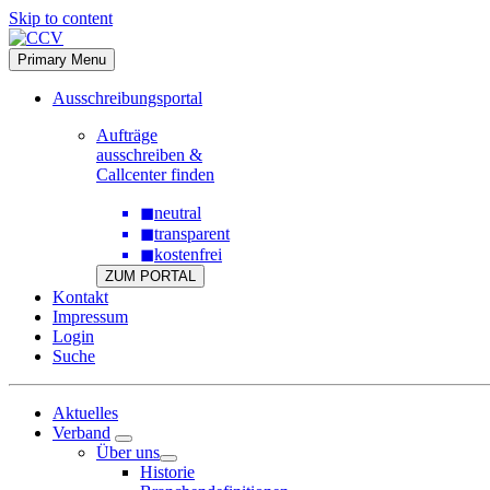
Skip to content
Primary Menu
Ausschreibungsportal
Aufträge
ausschreiben &
Callcenter finden
◼
neutral
◼
transparent
◼
kostenfrei
ZUM PORTAL
Kontakt
Impressum
Login
Suche
Aktuelles
Verband
Über uns
Historie