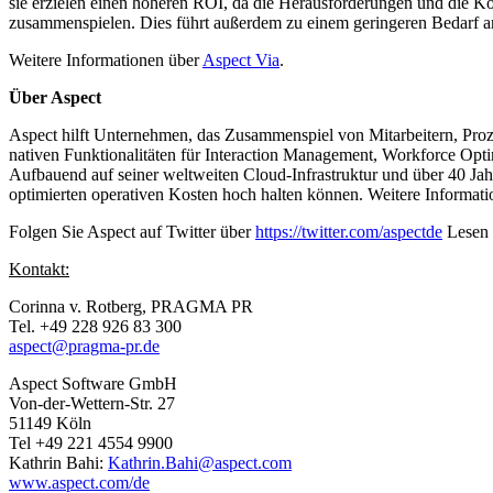
sie erzielen einen höheren ROI, da die Herausforderungen und die Kom
zusammenspielen. Dies führt außerdem zu einem geringeren Bedarf an
Weitere Informationen über
Aspect Via
.
Über Aspect
Aspect hilft Unternehmen, das Zusammenspiel von Mitarbeitern, Pro
nativen Funktionalitäten für Interaction Management, Workforce Opti
Aufbauend auf seiner weltweiten Cloud-Infrastruktur und über 40 Ja
optimierten operativen Kosten hoch halten können. Weitere Informati
Folgen Sie Aspect auf Twitter über
https://twitter.com/aspectde
Lesen 
Kontakt:
Corinna v. Rotberg, PRAGMA PR
Tel. +49 228 926 83 300
aspect@pragma-pr.de
Aspect Software GmbH
Von-der-Wettern-Str. 27
51149 Köln
Tel +49 221 4554 9900
Kathrin Bahi:
Kathrin.Bahi@aspect.com
www.aspect.com/de