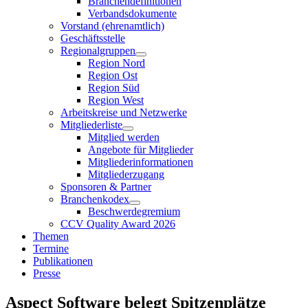
Branchendefinitionen
Verbandsdokumente
Vorstand (ehrenamtlich)
Geschäftsstelle
Regionalgruppen
Region Nord
Region Ost
Region Süd
Region West
Arbeitskreise und Netzwerke
Mitgliederliste
Mitglied werden
Angebote für Mitglieder
Mitgliederinformationen
Mitgliederzugang
Sponsoren & Partner
Branchenkodex
Beschwerdegremium
CCV Quality Award 2026
Themen
Termine
Publikationen
Presse
Aspect Software belegt Spitzenplätze