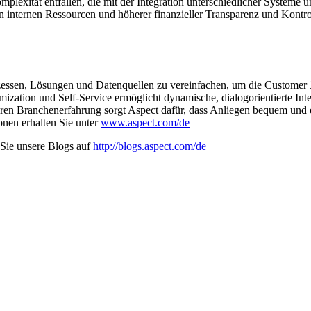
plexität entfallen, die mit der Integration unterschiedlicher Systeme 
 internen Ressourcen und höherer finanzieller Transparenz und Kontro
zessen, Lösungen und Datenquellen zu vereinfachen, um die Customer
mization und Self-Service ermöglicht dynamische, dialogorientierte In
hren Branchenerfahrung sorgt Aspect dafür, dass Anliegen bequem und 
onen erhalten Sie unter
www.aspect.com/de
Sie unsere Blogs auf
http://blogs.aspect.com/de