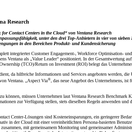
ana Research
x for Contact Centers in the Cloud“ von Ventana Research
Anpassungsfähigkeit, unter den drei Top-Anbietern in vier von siebe
trengungen in den Bereichen Produkt- und Kundensicherung
plett integrierter Customer Engagement-, Workforce Optimisation- und
s Ventana als „Value Leader“ positioniert. In der Gesamtwertung auf d
of Ownership (TCO)/Return on Investment (ROI) belegt das Unternehmen
ient, da hilfreiche Informationen und Services angeboten werden, die 
®
von Ventana. „Aspect Via
, das neue Angebot des Unternehmens, ist 
n zu können, müssen Unternehmen laut Ventana Research Benchmark Ko
nformationen zur Verfügung stellen, stets dieselben Regeln anwenden 
ontact Center-Lösungen sind Kosteneinsparungen, ein geringerer Bedar
ativ in der Cloud mit einer vereinheitlichten Persona-basierten Benut
dies zusammen, mit gemeinsamem Monitoring und gemeinsamer Administr