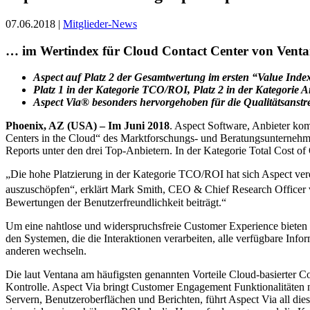
07.06.2018 |
Mitglieder-News
… im Wertindex für Cloud Contact Center von Vent
Aspect auf Platz 2 der Gesamtwertung im ersten “Value Inde
Platz 1 in der Kategorie TCO/ROI, Platz 2 in der Kategorie 
Aspect Via® besonders hervorgehoben für die Qualitätsans
Phoenix, AZ (USA) – Im Juni 2018
. Aspect Software, Anbieter kom
Centers in the Cloud“ des Marktforschungs- und Beratungsunternehmen
Reports unter den drei Top-Anbietern. In der Kategorie Total Cost 
„Die hohe Platzierung in der Kategorie TCO/ROI hat sich Aspect verd
auszuschöpfen“, erklärt Mark Smith, CEO & Chief Research Officer 
Bewertungen der Benutzerfreundlichkeit beiträgt.“
Um eine nahtlose und widerspruchsfreie Customer Experience biete
den Systemen, die die Interaktionen verarbeiten, alle verfügbare I
anderen wechseln.
Die laut Ventana am häufigsten genannten Vorteile Cloud-basierter C
Kontrolle. Aspect Via bringt Customer Engagement Funktionalitäten n
Servern, Benutzeroberflächen und Berichten, führt Aspect Via all 