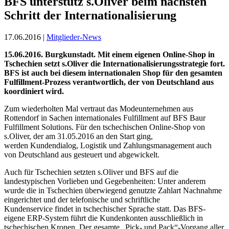
BFS unterstütz s.Oliver beim nächsten
Schritt der Internationalisierung
17.06.2016 |
Mitglieder-News
15.06.2016. Burgkunstadt. Mit einem eigenen Online-Shop in
Tschechien
setzt s.Oliver die Internationalisierungsstrategie fort.
BFS ist auch bei
diesem internationalen Shop für den gesamten
Fulfillment-Prozess
verantwortlich, der von Deutschland aus
koordiniert wird.
Zum wiederholten Mal vertraut das Modeunternehmen aus
Rottendorf in Sachen internationales Fulfillment auf BFS Baur
Fulfillment Solutions. Für den tschechischen Online-Shop von
s.Oliver, der am 31.05.2016 an den Start ging,
werden Kundendialog, Logistik und Zahlungsmanagement auch
von Deutschland aus gesteuert und abgewickelt.
Auch für Tschechien setzten s.Oliver und BFS auf die
landestypischen Vorlieben und Gegebenheiten: Unter anderem
wurde die in Tschechien überwiegend genutzte Zahlart Nachnahme
eingerichtet und der telefonische und schriftliche
Kundenservice findet in tschechischer Sprache statt. Das BFS-
eigene ERP-System führt die Kundenkonten ausschließlich in
tschechischen Kronen. Der gesamte „Pick- und Pack“-Vorgang aller