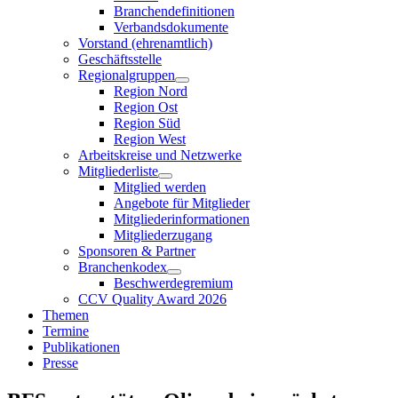
Branchendefinitionen
Verbandsdokumente
Vorstand (ehrenamtlich)
Geschäftsstelle
Regionalgruppen
Region Nord
Region Ost
Region Süd
Region West
Arbeitskreise und Netzwerke
Mitgliederliste
Mitglied werden
Angebote für Mitglieder
Mitgliederinformationen
Mitgliederzugang
Sponsoren & Partner
Branchenkodex
Beschwerdegremium
CCV Quality Award 2026
Themen
Termine
Publikationen
Presse