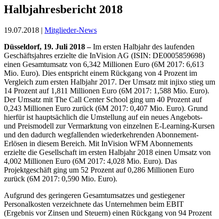
Halbjahresbericht 2018
19.07.2018 |
Mitglieder-News
Düsseldorf, 19. Juli 2018 –
Im ersten Halbjahr des laufenden
Geschäftsjahres erzielte die InVision AG (ISIN: DE0005859698)
einen Gesamtumsatz von 6,342 Millionen Euro (6M 2017: 6,613
Mio. Euro). Dies entspricht einem Rückgang von 4 Prozent im
Vergleich zum ersten Halbjahr 2017. Der Umsatz mit injixo stieg um
14 Prozent auf 1,811 Millionen Euro (6M 2017: 1,588 Mio. Euro).
Der Umsatz mit The Call Center School ging um 40 Prozent auf
0,243 Millionen Euro zurück (6M 2017: 0,407 Mio. Euro). Grund
hierfür ist hauptsächlich die Umstellung auf ein neues Angebots-
und Preismodell zur Vermarktung von einzelnen E-Learning-Kursen
und den dadurch wegfallenden wiederkehrenden Abonnement-
Erlösen in diesem Bereich. Mit InVision WFM Abonnements
erzielte die Gesellschaft im ersten Halbjahr 2018 einen Umsatz von
4,002 Millionen Euro (6M 2017: 4,028 Mio. Euro). Das
Projektgeschäft ging um 52 Prozent auf 0,286 Millionen Euro
zurück (6M 2017: 0,590 Mio. Euro).
Aufgrund des geringeren Gesamtumsatzes und gestiegener
Personalkosten verzeichnete das Unternehmen beim EBIT
(Ergebnis vor Zinsen und Steuern) einen Rückgang von 94 Prozent