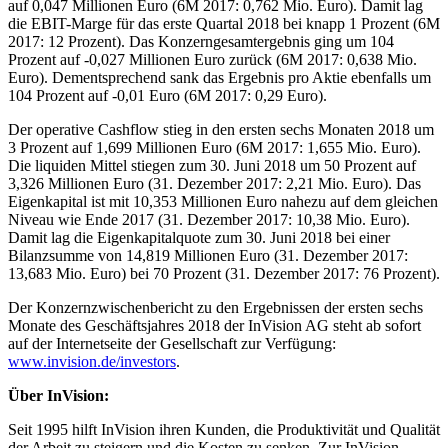
auf 0,047 Millionen Euro (6M 2017: 0,762 Mio. Euro). Damit lag
die EBIT-Marge für das erste Quartal 2018 bei knapp 1 Prozent (6M
2017: 12 Prozent). Das Konzerngesamtergebnis ging um 104
Prozent auf -0,027 Millionen Euro zurück (6M 2017: 0,638 Mio.
Euro). Dementsprechend sank das Ergebnis pro Aktie ebenfalls um
104 Prozent auf -0,01 Euro (6M 2017: 0,29 Euro).
Der operative Cashflow stieg in den ersten sechs Monaten 2018 um
3 Prozent auf 1,699 Millionen Euro (6M 2017: 1,655 Mio. Euro).
Die liquiden Mittel stiegen zum 30. Juni 2018 um 50 Prozent auf
3,326 Millionen Euro (31. Dezember 2017: 2,21 Mio. Euro). Das
Eigenkapital ist mit 10,353 Millionen Euro nahezu auf dem gleichen
Niveau wie Ende 2017 (31. Dezember 2017: 10,38 Mio. Euro).
Damit lag die Eigenkapitalquote zum 30. Juni 2018 bei einer
Bilanzsumme von 14,819 Millionen Euro (31. Dezember 2017:
13,683 Mio. Euro) bei 70 Prozent (31. Dezember 2017: 76 Prozent).
Der Konzernzwischenbericht zu den Ergebnissen der ersten sechs
Monate des Geschäftsjahres 2018 der InVision AG steht ab sofort
auf der Internetseite der Gesellschaft zur Verfügung:
www.invision.de/investors
.
Über InVision:
Seit 1995 hilft InVision ihren Kunden, die Produktivität und Qualität
der Arbeit zu steigern und die Kosten zu senken. Zur InVision-