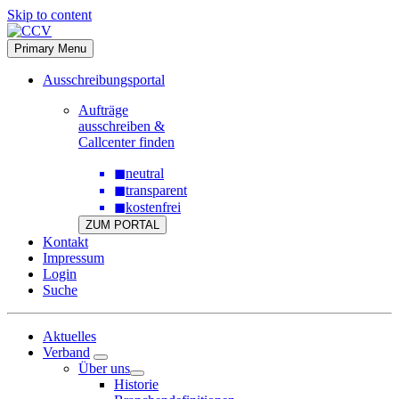
Skip to content
Primary Menu
Ausschreibungsportal
Aufträge
ausschreiben &
Callcenter finden
◼
neutral
◼
transparent
◼
kostenfrei
ZUM PORTAL
Kontakt
Impressum
Login
Suche
Aktuelles
Verband
Über uns
Historie