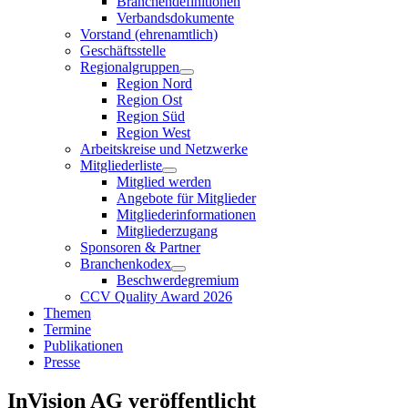
Branchendefinitionen
Verbandsdokumente
Vorstand (ehrenamtlich)
Geschäftsstelle
Regionalgruppen
Region Nord
Region Ost
Region Süd
Region West
Arbeitskreise und Netzwerke
Mitgliederliste
Mitglied werden
Angebote für Mitglieder
Mitgliederinformationen
Mitgliederzugang
Sponsoren & Partner
Branchenkodex
Beschwerdegremium
CCV Quality Award 2026
Themen
Termine
Publikationen
Presse
InVision AG veröffentlicht