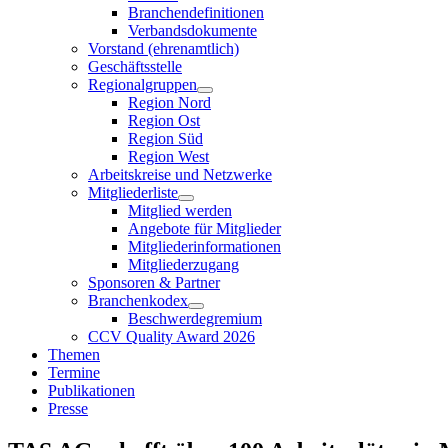
Branchendefinitionen
Verbandsdokumente
Vorstand (ehrenamtlich)
Geschäftsstelle
Regionalgruppen
Region Nord
Region Ost
Region Süd
Region West
Arbeitskreise und Netzwerke
Mitgliederliste
Mitglied werden
Angebote für Mitglieder
Mitgliederinformationen
Mitgliederzugang
Sponsoren & Partner
Branchenkodex
Beschwerdegremium
CCV Quality Award 2026
Themen
Termine
Publikationen
Presse