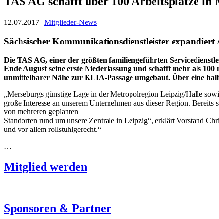
TAS AG schafft über 100 Arbeitsplätze in
12.07.2017 |
Mitglieder-News
Sächsischer Kommunikationsdienstleister expandiert /
Die TAS AG, einer der größten familiengeführten Servicedienstl
Ende August seine erste Niederlassung und schafft mehr als 100 n
unmittelbarer Nähe zur KLIA-Passage umgebaut. Über eine halbe
„Merseburgs günstige Lage in der Metropolregion Leipzig/Halle sowie
große Interesse an unserem Unternehmen aus dieser Region. Bereits s
von mehreren geplanten
Standorten rund um unsere Zentrale in Leipzig“, erklärt Vorstand Ch
und vor allem rollstuhlgerecht.“
…
Mitglied werden
Sponsoren & Partner