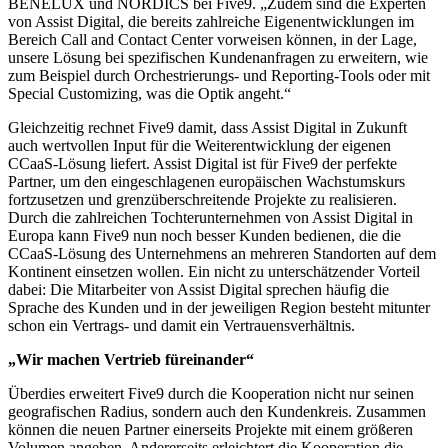
BENELUX und NORDICS bei Five9. „Zudem sind die Experten
von Assist Digital, die bereits zahlreiche Eigenentwicklungen im
Bereich Call and Contact Center vorweisen können, in der Lage,
unsere Lösung bei spezifischen Kundenanfragen zu erweitern, wie
zum Beispiel durch Orchestrierungs- und Reporting-Tools oder mit
Special Customizing, was die Optik angeht.“
Gleichzeitig rechnet Five9 damit, dass Assist Digital in Zukunft
auch wertvollen Input für die Weiterentwicklung der eigenen
CCaaS-Lösung liefert. Assist Digital ist für Five9 der perfekte
Partner, um den eingeschlagenen europäischen Wachstumskurs
fortzusetzen und grenzüberschreitende Projekte zu realisieren.
Durch die zahlreichen Tochterunternehmen von Assist Digital in
Europa kann Five9 nun noch besser Kunden bedienen, die die
CCaaS-Lösung des Unternehmens an mehreren Standorten auf dem
Kontinent einsetzen wollen. Ein nicht zu unterschätzender Vorteil
dabei: Die Mitarbeiter von Assist Digital sprechen häufig die
Sprache des Kunden und in der jeweiligen Region besteht mitunter
schon ein Vertrags- und damit ein Vertrauensverhältnis.
„Wir machen Vertrieb füreinander“
Überdies erweitert Five9 durch die Kooperation nicht nur seinen
geografischen Radius, sondern auch den Kundenkreis. Zusammen
können die neuen Partner einerseits Projekte mit einem größeren
Volumen angehen. Andererseits erleichtert die Kooperation die