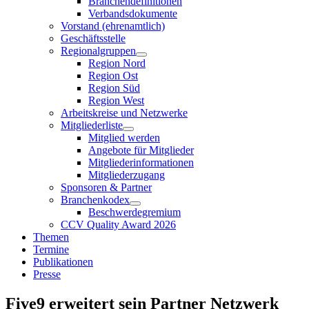
Branchendefinitionen
Verbandsdokumente
Vorstand (ehrenamtlich)
Geschäftsstelle
Regionalgruppen
Region Nord
Region Ost
Region Süd
Region West
Arbeitskreise und Netzwerke
Mitgliederliste
Mitglied werden
Angebote für Mitglieder
Mitgliederinformationen
Mitgliederzugang
Sponsoren & Partner
Branchenkodex
Beschwerdegremium
CCV Quality Award 2026
Themen
Termine
Publikationen
Presse
Five9 erweitert sein Partner Netzwerk