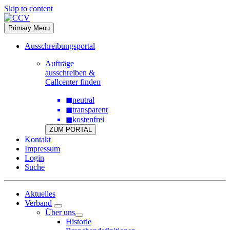
Skip to content
Primary Menu
Ausschreibungsportal
Aufträge
ausschreiben &
Callcenter finden
◼
neutral
◼
transparent
◼
kostenfrei
ZUM PORTAL
Kontakt
Impressum
Login
Suche
Aktuelles
Verband
Über uns
Historie