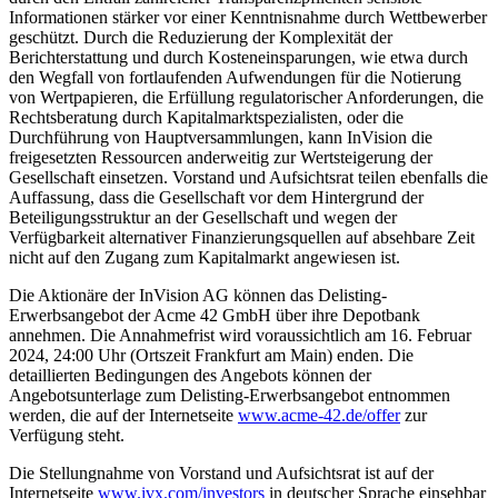
Informationen stärker vor einer Kenntnisnahme durch Wettbewerber
geschützt. Durch die Reduzierung der Komplexität der
Berichterstattung und durch Kosteneinsparungen, wie etwa durch
den Wegfall von fortlaufenden Aufwendungen für die Notierung
von Wertpapieren, die Erfüllung regulatorischer Anforderungen, die
Rechtsberatung durch Kapitalmarktspezialisten, oder die
Durchführung von Hauptversammlungen, kann InVision die
freigesetzten Ressourcen anderweitig zur Wertsteigerung der
Gesellschaft einsetzen. Vorstand und Aufsichtsrat teilen ebenfalls die
Auffassung, dass die Gesellschaft vor dem Hintergrund der
Beteiligungsstruktur an der Gesellschaft und wegen der
Verfügbarkeit alternativer Finanzierungsquellen auf absehbare Zeit
nicht auf den Zugang zum Kapitalmarkt angewiesen ist.
Die Aktionäre der InVision AG können das Delisting-
Erwerbsangebot der Acme 42 GmbH über ihre Depotbank
annehmen. Die Annahmefrist wird voraussichtlich am 16. Februar
2024, 24:00 Uhr (Ortszeit Frankfurt am Main) enden. Die
detaillierten Bedingungen des Angebots können der
Angebotsunterlage zum Delisting-Erwerbsangebot entnommen
werden, die auf der Internetseite
www.acme-42.de/offer
zur
Verfügung steht.
Die Stellungnahme von Vorstand und Aufsichtsrat ist auf der
Internetseite
www.ivx.com/investors
in deutscher Sprache einsehbar