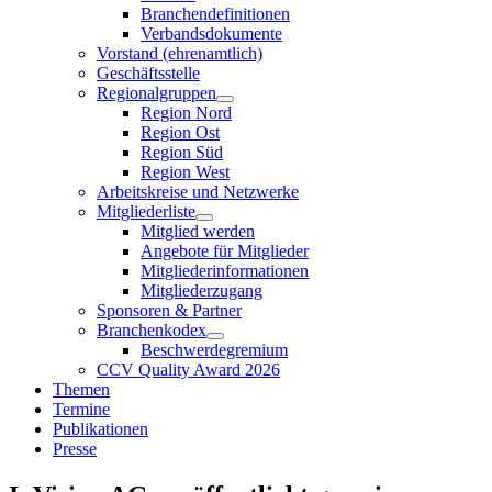
Branchendefinitionen
Verbandsdokumente
Vorstand (ehrenamtlich)
Geschäftsstelle
Regionalgruppen
Region Nord
Region Ost
Region Süd
Region West
Arbeitskreise und Netzwerke
Mitgliederliste
Mitglied werden
Angebote für Mitglieder
Mitgliederinformationen
Mitgliederzugang
Sponsoren & Partner
Branchenkodex
Beschwerdegremium
CCV Quality Award 2026
Themen
Termine
Publikationen
Presse