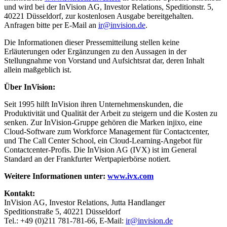
und wird bei der InVision AG, Investor Relations, Speditionstr. 5,
40221 Düsseldorf, zur kostenlosen Ausgabe bereitgehalten.
Anfragen bitte per E-Mail an
ir@invision.de
.
Die Informationen dieser Pressemitteilung stellen keine
Erläuterungen oder Ergänzungen zu den Aussagen in der
Stellungnahme von Vorstand und Aufsichtsrat dar, deren Inhalt
allein maßgeblich ist.
Über InVision:
Seit 1995 hilft InVision ihren Unternehmenskunden, die
Produktivität und Qualität der Arbeit zu steigern und die Kosten zu
senken. Zur InVision-Gruppe gehören die Marken injixo, eine
Cloud-Software zum Workforce Management für Contactcenter,
und The Call Center School, ein Cloud-Learning-Angebot für
Contactcenter-Profis. Die InVision AG (IVX) ist im General
Standard an der Frankfurter Wertpapierbörse notiert.
Weitere Informationen unter:
www.ivx.com
Kontakt:
InVision AG, Investor Relations, Jutta Handlanger
Speditionstraße 5, 40221 Düsseldorf
Tel.: +49 (0)211 781-781-66, E-Mail:
ir@invision.de