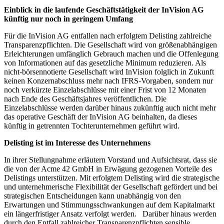
Einblick in die laufende Geschäftstätigkeit der InVision AG
künftig nur noch in geringem Umfang
Für die InVision AG entfallen nach erfolgtem Delisting zahlreiche
Transparenzpflichten. Die Gesellschaft wird von größenabhängigen
Erleichterungen umfänglich Gebrauch machen und die Offenlegung
von Informationen auf das gesetzliche Minimum reduzieren. Als
nicht-börsennotierte Gesellschaft wird InVision folglich in Zukunft
keinen Konzernabschluss mehr nach IFRS-Vorgaben, sondern nur
noch verkürzte Einzelabschlüsse mit einer Frist von 12 Monaten
nach Ende des Geschäftsjahres veröffentlichen. Die
Einzelabschlüsse werden darüber hinaus zukünftig auch nicht mehr
das operative Geschäft der InVision AG beinhalten, da dieses
künftig in getrennten Tochterunternehmen geführt wird.
Delisting ist im Interesse des Unternehmens
In ihrer Stellungnahme erläutern Vorstand und Aufsichtsrat, dass sie
die von der Acme 42 GmbH in Erwägung gezogenen Vorteile des
Delistings unterstützen. Mit erfolgtem Delisting wird die strategische
und unternehmerische Flexibilität der Gesellschaft gefördert und bei
strategischen Entscheidungen kann unabhängig von den
Erwartungen und Stimmungsschwankungen auf dem Kapitalmarkt
ein längerfristiger Ansatz verfolgt werden. Darüber hinaus werden
durch den Entfall zahlreicher Transparenzpflichten sensible