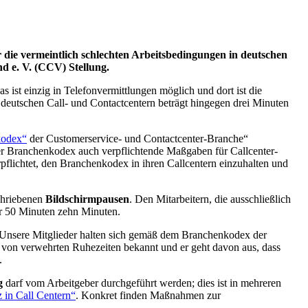
r die vermeintlich schlechten Arbeitsbedingungen in deutschen
d e. V. (CCV) Stellung.
 ist einzig in Telefonvermittlungen möglich und dort ist die
n deutschen Call- und Contactcentern beträgt hingegen drei Minuten
kodex“
der Customerservice- und Contactcenter-Branche“
der Branchenkodex auch verpflichtende Maßgaben für Callcenter-
flichtet, den Branchenkodex in ihren Callcentern einzuhalten und
schriebenen
Bildschirmpausen
. Den Mitarbeitern, die ausschließlich
er 50 Minuten zehn Minuten.
. Unsere Mitglieder halten sich gemäß dem Branchenkodex der
 von verwehrten Ruhezeiten bekannt und er geht davon aus, dass
.
g
darf vom Arbeitgeber durchgeführt werden; dies ist in mehreren
 in Call Centern“
. Konkret finden Maßnahmen zur