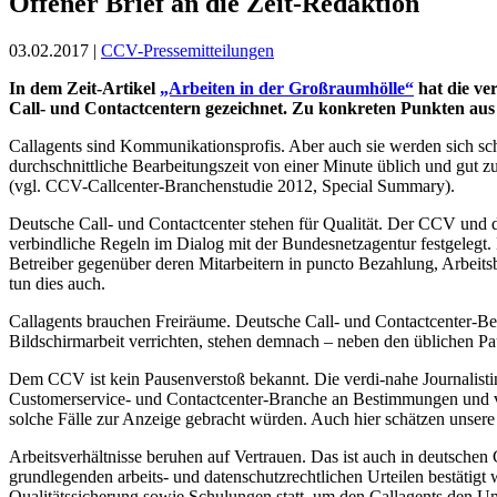
Offener Brief an die Zeit-Redaktion
03.02.2017 |
CCV-Pressemitteilungen
In dem Zeit-Artikel
„Arbeiten in der Großraumhölle“
hat die ve
Call- und Contactcentern gezeichnet. Zu konkreten Punkten aus
Callagents sind Kommunikationsprofis. Aber auch sie werden sich sc
durchschnittliche Bearbeitungszeit von einer Minute üblich und gut z
(vgl. CCV-Callcenter-Branchenstudie 2012, Special Summary).
Deutsche Call- und Contactcenter stehen für Qualität. Der CCV und
verbindliche Regeln im Dialog mit der Bundesnetzagentur festgelegt
Betreiber gegenüber deren Mitarbeitern in puncto Bezahlung, Arbeit
tun dies auch.
Callagents brauchen Freiräume. Deutsche Call- und Contactcenter-Bet
Bildschirmarbeit verrichten, stehen demnach – neben den üblichen Pa
Dem CCV ist kein Pausenverstoß bekannt. Die verdi-nahe Journalist
Customerservice- und Contactcenter-Branche an Bestimmungen und ver
solche Fälle zur Anzeige gebracht würden. Auch hier schätzen unser
Arbeitsverhältnisse beruhen auf Vertrauen. Das ist auch in deutschen 
grundlegenden arbeits- und datenschutzrechtlichen Urteilen bestätigt
Qualitätssicherung sowie Schulungen statt, um den Callagents den U