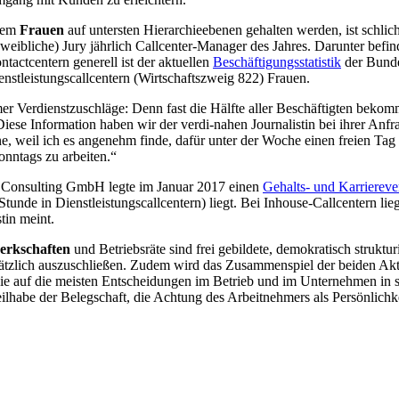
llem
Frauen
auf untersten Hierarchieebenen gehalten werden, ist schlich
 weibliche) Jury jährlich Callcenter-Manager des Jahres. Darunter befin
tactcentern generell ist der aktuellen
Beschäftigungsstatistik
der Bunde
ienstleistungscallcentern (Wirtschaftszweig 822) Frauen.
rmer Verdienstzuschläge: Denn fast die Hälfte aller Beschäftigten beko
 Diese Information haben wir der verdi-nahen Journalistin bei ihrer Anf
ne, weil ich es angenehm finde, dafür unter der Woche einen freien Ta
onntags zu arbeiten.“
 Consulting GmbH legte im Januar 2017 einen
Gehalts- und Karriereve
tunde in Dienstleistungscallcentern) liegt. Bei Inhouse-Callcentern lie
tin meint.
erkschaften
und Betriebsräte sind frei gebildete, demokratisch struk
tzlich auszuschließen. Zudem wird das Zusammenspiel der beiden Akteu
 sie auf die meisten Entscheidungen im Betrieb und im Unternehmen in s
lhabe der Belegschaft, die Achtung des Arbeitnehmers als Persönlichke