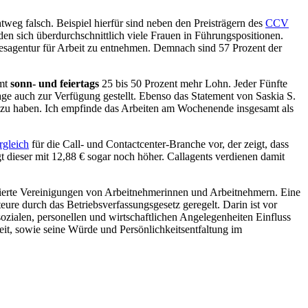
tweg falsch. Beispiel hierfür sind neben den Preisträgern des
CCV
den sich überdurchschnittlich viele Frauen in Führungspositionen.
sagentur für Arbeit zu entnehmen. Demnach sind 57 Prozent der
mmt
sonn- und feiertags
25 bis 50 Prozent mehr Lohn. Jeder Fünfte
rage auch zur Verfügung gestellt. Ebenso das Statement von Saskia S.
g zu haben. Ich empfinde das Arbeiten am Wochenende insgesamt als
rgleich
für die Call- und Contactcenter-Branche vor, der zeigt, dass
gt dieser mit 12,88 € sogar noch höher. Callagents verdienen damit
turierte Vereinigungen von Arbeitnehmerinnen und Arbeitnehmern. Eine
re durch das Betriebsverfassungsgesetz geregelt. Darin ist vor
ozialen, personellen und wirtschaftlichen Angelegenheiten Einfluss
it, sowie seine Würde und Persönlichkeitsentfaltung im