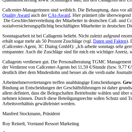
Callcenter-Managerinnen sind weiblich. Die Behauptung, dass vor a
Quality Award
auch der
CAt-Award
. Hier prämiert (die überwiegend
Die Geschlechterverteilung der Mitarbeiter in deutschen Call- und Con
sozialversicherungspflichtig beschäftigten Mitarbeiter in deutschen D
Sonntagsarbeit ist bei Callagents beliebt. Nicht zuletzt aufgrund eno
erhält sogar mehr als 50 Prozent Zuschläge (vgl.
Daten und Fakten
).
(Callcenter-Agent, 3C Dialog GmbH): „Ich arbeite sonntags sehr ger
entspannter. Auch die Zuschläge sind für mich ein wichtiger Anreiz, s
Callagents verdienen gut. Die Personalberatung TGMC Management
der Verdienst von Callcenter-Agents bei 11,59 €/Stunde (bzw. 9,77 €/S
deutlich über dem Mindestlohn und besser als die verdi-nahe Journalis
Arbeitnehmervertretungen treffen unabhängige Entscheidungen.
Gew
Bindung an Entscheidungen der Geschäftsführungen ist daher grundsä
allem definiert, dass die Belegschaften Betriebsräte wählen und über
nehmen können. Durch diese Beteiligungsrechte sollen Schutz und Tei
Arbeitsverhältnis gewährleistet werden.
Manfred Stockmann, Präsident
Roy Reinelt, Vorstand Ressort Marketing