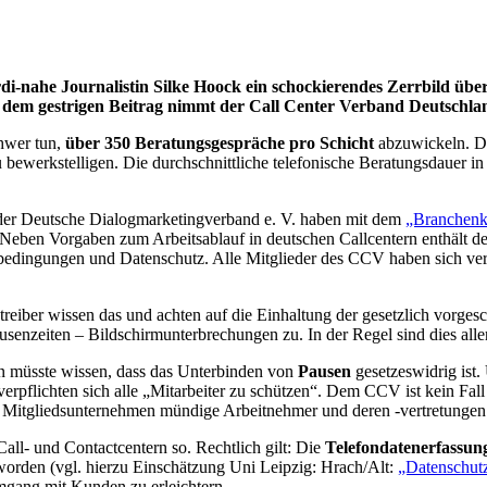
rdi-nahe Journalistin Silke Hoock ein schockierendes Zerrbild übe
 dem gestrigen Beitrag nimmt der Call Center Verband Deutschlan
hwer tun,
über 350 Beratungsgespräche pro Schicht
abzuwickeln. Das
u bewerkstelligen. Die durchschnittliche telefonische Beratungsdauer i
 der Deutsche Dialogmarketingverband e. V. haben mit dem
„Branchen
. Neben Vorgaben zum Arbeitsablauf in deutschen Callcentern enthält 
sbedingungen und Datenschutz. Alle Mitglieder des CCV haben sich verp
reiber wissen das und achten auf die Einhaltung der gesetzlich vorge
usenzeiten – Bildschirmunterbrechungen zu. In der Regel sind dies all
in müsste wissen, dass das Unterbinden von
Pausen
gesetzeswidrig ist
pflichten sich alle „Mitarbeiter zu schützen“. Dem CCV ist kein Fall
e Mitgliedsunternehmen mündige Arbeitnehmer und deren -vertretungen
Call- und Contactcentern so. Rechtlich gilt: Die
Telefondatenerfassun
 worden (vgl. hierzu Einschätzung Uni Leipzig: Hrach/Alt:
„Datenschutz
mgang mit Kunden zu erleichtern.