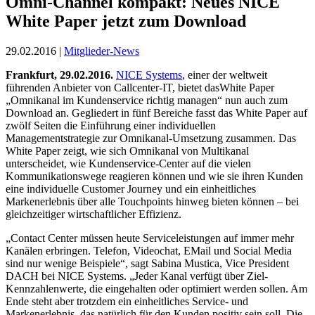
Omni-Channel kompakt: Neues NICE
White Paper jetzt zum Download
29.02.2016 |
Mitglieder-News
Frankfurt, 29.02.2016.
NICE Systems
, einer der weltweit
führenden Anbieter von Callcenter-IT, bietet dasWhite Paper
„Omnikanal im Kundenservice richtig managen“ nun auch zum
Download an. Gegliedert in fünf Bereiche fasst das White Paper auf
zwölf Seiten die Einführung einer individuellen
Managementstrategie zur Omnikanal-Umsetzung zusammen. Das
White Paper zeigt, wie sich Omnikanal von Multikanal
unterscheidet, wie Kundenservice-Center auf die vielen
Kommunikationswege reagieren können und wie sie ihren Kunden
eine individuelle Customer Journey und ein einheitliches
Markenerlebnis über alle Touchpoints hinweg bieten können – bei
gleichzeitiger wirtschaftlicher Effizienz.
„Contact Center müssen heute Serviceleistungen auf immer mehr
Kanälen erbringen. Telefon, Videochat, EMail und Social Media
sind nur wenige Beispiele“, sagt Sabina Mustica, Vice President
DACH bei NICE Systems. „Jeder Kanal verfügt über Ziel-
Kennzahlenwerte, die eingehalten oder optimiert werden sollen. Am
Ende steht aber trotzdem ein einheitliches Service- und
Markenerlebnis, das natürlich für den Kunden positiv sein soll. Die