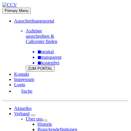
Skip
to
Primary Menu
content
Ausschreibungsportal
Aufträge
ausschreiben &
Callcenter finden
◼
neutral
◼
transparent
◼
kostenfrei
ZUM PORTAL
Kontakt
Impressum
Login
Suche
Aktuelles
Verband
Über uns
Historie
Branchendefinitionen