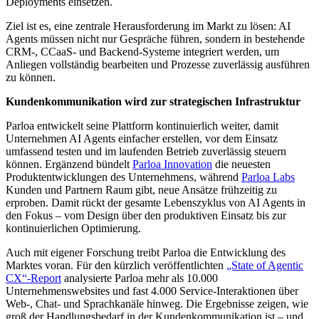
Deployments einsetzen.
Ziel ist es, eine zentrale Herausforderung im Markt zu lösen: AI
Agents müssen nicht nur Gespräche führen, sondern in bestehende
CRM-, CCaaS- und Backend-Systeme integriert werden, um
Anliegen vollständig bearbeiten und Prozesse zuverlässig ausführen
zu können.
Kundenkommunikation wird zur strategischen Infrastruktur
Parloa entwickelt seine Plattform kontinuierlich weiter, damit
Unternehmen AI Agents einfacher erstellen, vor dem Einsatz
umfassend testen und im laufenden Betrieb zuverlässig steuern
können. Ergänzend bündelt
Parloa Innovation
die neuesten
Produktentwicklungen des Unternehmens, während
Parloa Labs
Kunden und Partnern Raum gibt, neue Ansätze frühzeitig zu
erproben. Damit rückt der gesamte Lebenszyklus von AI Agents in
den Fokus – vom Design über den produktiven Einsatz bis zur
kontinuierlichen Optimierung.
Auch mit eigener Forschung treibt Parloa die Entwicklung des
Marktes voran. Für den kürzlich veröffentlichten
„State of Agentic
CX“-Report
analysierte Parloa mehr als 10.000
Unternehmenswebsites und fast 4.000 Service-Interaktionen über
Web-, Chat- und Sprachkanäle hinweg. Die Ergebnisse zeigen, wie
groß der Handlungsbedarf in der Kundenkommunikation ist – und