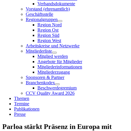
Verbandsdokumente
Vorstand (ehrenamtlich)
Geschäftsstelle
Regionalgruppen
Region Nord
Region Ost
Region Süd
Region West
Arbeitskreise und Netzwerke
Mitgliederliste
Mitglied werden
Angebote für Mitglieder
Mitgliederinformationen
Mitgliederzugang
Sponsoren & Partner
Branchenkodex
Beschwerdegremium
CCV Quality Award 2026
Themen
Termine
Publikationen
Presse
Parloa stärkt Präsenz in Europa mit