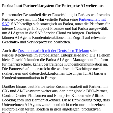
Parloa baut Partnerökosystem für Enterprise AI weiter aus
Ein zentraler Bestandteil dieser Entwicklung ist Parloas wachsendes
Partnerökosystem. Im Mai vertiefte Parloa seine
Partnerschaft mit
SAP
. SAP beteiligt sich strategisch an Parloa, nutzt die Plattform für
interne Concierge-IT-Support-Prozesse und hat Parloa ausgewählt,
um AI Agents in die SAP Service Cloud zu bringen. Dadurch
können AI Agents Kundeninteraktionen mit Zugriff auf relevante
Geschäfts- und Serviceprozesse bearbeiten.
Auch die
Zusammenarbeit mit der Deutschen Telekom
stärkt
Parloas Reichweite im europäischen Enterprise-Markt. Die Telekom
bietet Geschäftskunden die Parloa AI Agent Management Platform
für mehrsprachige, kanalübergreifende Kundenkommunikation an.
Die Partnerschaft unterstreicht die wachsende Nachfrage nach
skalierbaren und datenschutzkonformen Lösungen für AI-basierte
Kundenkommunikation in Europa.
Darüber hinaus baut Parloa seine Zusammenarbeit mit Partnern im
CX- und AI-Ökosystem weiter aus, darunter globale BPO-Partner,
Contact-Center-Plattformen und Enterprise-Kunden wie Allianz,
Booking.com und BarmeniaGothaer. Diese Entwicklung zeigt, dass
Unternehmen AI Agents zunehmend nicht mehr nur in einzelnen
Pilotprojekten testen, sondern in groß angelegten, produktiven