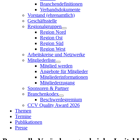
Branchendefinitionen
Verbandsdokumente
Vorstand (ehrenamtlich)
Geschäftsstelle
Regionalgruppen
Region Nord
Region Ost
Region Süd
Region West
Arbeitskreise und Netzwerke
Mitgliederliste
Mitglied werden
Angebote für Mitglieder
Mitgliederinformationen
Mitgliederzugang
Sponsoren & Partner
Branchenkodex
Beschwerdegremium
CCV Quality Award 2026
Themen
Termine
Publikationen
Presse