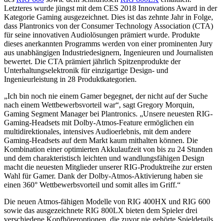
Letzteres wurde jüngst mit dem CES 2018 Innovations Award in der
Kategorie Gaming ausgezeichnet. Dies ist das zehnte Jahr in Folge,
dass Plantronics von der Consumer Technology Association (CTA)
für seine innovativen Audiolösungen prämiert wurde. Produkte
dieses anerkannten Programms werden von einer prominenten Jury
aus unabhängigen Industriedesignern, Ingenieuren und Journalisten
bewertet. Die CTA prämiert jährlich Spitzenprodukte der
Unterhaltungselektronik für einzigartige Design- und
Ingenieurleistung in 28 Produktkategorien.
„Ich bin noch nie einem Gamer begegnet, der nicht auf der Suche
nach einem Wettbewerbsvorteil war“, sagt Gregory Morquin,
Gaming Segment Manager bei Plantronics. „Unsere neuesten RIG-
Gaming-Headsets mit Dolby-Atmos-Feature ermöglichen ein
multidirektionales, intensives Audioerlebnis, mit dem andere
Gaming-Headsets auf dem Markt kaum mithalten können. Die
Kombination einer optimierten Akkulaufzeit von bis zu 24 Stunden
und dem charakteristisch leichten und wandlungsfähigen Design
macht die neuesten Mitglieder unserer RIG-Produktreihe zur ersten
Wahl für Gamer. Dank der Dolby-Atmos-Aktivierung haben sie
einen 360° Wettbewerbsvorteil und somit alles im Griff.“
Die neuen Atmos-fähigen Modelle von RIG 400HX und RIG 600
sowie das ausgezeichnete RIG 800LX bieten dem Spieler drei
verschiedene Kopfhöreroptionen, die zuvor nie gehörte Spieldetails