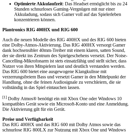
Optimierte Akkulaufzeit
: Das Headset ermöglicht bis zu 24
Stunden schnurloses Gaming-Vergnügen mit nur einer
Akkuladung, sodass sich Gamer voll auf das Spielerleben
konzentrieren können.
Plantronics RIG 400HX und RIG 600
Auch die neuen Modelle des RIG 400HX und des RIG 600 bieten
eine Dolby-Atmos-Aktivierung. Das RIG 400HX versorgt Gamer
dank hochsensibler 40mm-Treiber mit einem klaren, satten Sound,
der sie direkt ins Zentrum des Spielgeschehens versetzt. Der Noise-
Cancelling-Mikrofonarm ist stets einsatzfähig und stellt sicher, dass
Nutzer von ihren Mitspielern laut und deutlich verstanden werden.
Das RIG 600 bietet eine ausgewogene Klangkulisse mit
verzerrungsfreiem Bass und versetzt Gamer in den Mittelpunkt der
Handlung, ohne die feinen Audiosignale zu verschleiern, die sie
vollständig in das Spiel eintauchen lassen.
[1]
Dolby Atmos® benötigt ein mit Xbox One oder Windows 10
kompatibles Gerät sowie ein Microsoft-Konto und eine Anmeldung.
Die Aktivierung gilt für ein Gerät.
Preise und Verfügbarkeit
Das RIG 400HX und das RIG 600 mit Dolby Atmos sowie das
schnurlose RIG 800LX zur Nutzung mit Xbox One und Windows