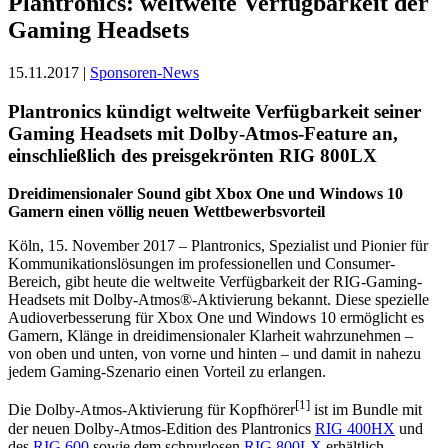
Plantronics: weltweite Verfügbarkeit der
Gaming Headsets
15.11.2017 |
Sponsoren-News
Plantronics kündigt weltweite Verfügbarkeit seiner
Gaming Headsets mit Dolby-Atmos-Feature an,
einschließlich des preisgekrönten RIG 800LX
Dreidimensionaler Sound gibt Xbox One und Windows 10
Gamern einen völlig neuen Wettbewerbsvorteil
Köln, 15. November 2017 – Plantronics, Spezialist und Pionier für
Kommunikationslösungen im professionellen und Consumer-
Bereich, gibt heute die weltweite Verfügbarkeit der RIG-Gaming-
Headsets mit Dolby-Atmos®-Aktivierung bekannt. Diese spezielle
Audioverbesserung für Xbox One und Windows 10 ermöglicht es
Gamern, Klänge in dreidimensionaler Klarheit wahrzunehmen –
von oben und unten, von vorne und hinten – und damit in nahezu
jedem Gaming-Szenario einen Vorteil zu erlangen.
[1]
Die Dolby-Atmos-Aktivierung für Kopfhörer
ist im Bundle mit
der neuen Dolby-Atmos-Edition des Plantronics
RIG 400HX
und
des
RIG 600
sowie dem schnurlosen
RIG 800LX
erhältlich.