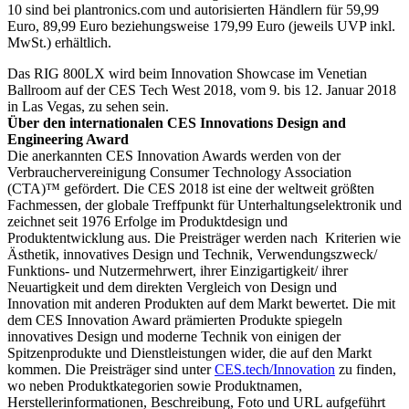
10 sind bei plantronics.com und autorisierten Händlern für 59,99
Euro, 89,99 Euro beziehungsweise 179,99 Euro (jeweils UVP inkl.
MwSt.) erhältlich.
Das RIG 800LX wird beim Innovation Showcase im Venetian
Ballroom auf der CES Tech West 2018, vom 9. bis 12. Januar 2018
in Las Vegas, zu sehen sein.
Über den internationalen CES Innovations Design and
Engineering Award
Die anerkannten CES Innovation Awards werden von der
Verbrauchervereinigung Consumer Technology Association
(CTA)™ gefördert. Die CES 2018 ist eine der weltweit größten
Fachmessen, der globale Treffpunkt für Unterhaltungselektronik und
zeichnet seit 1976 Erfolge im Produktdesign und
Produktentwicklung aus. Die Preisträger werden nach Kriterien wie
Ästhetik, innovatives Design und Technik, Verwendungszweck/
Funktions- und Nutzermehrwert, ihrer Einzigartigkeit/ ihrer
Neuartigkeit und dem direkten Vergleich von Design und
Innovation mit anderen Produkten auf dem Markt bewertet. Die mit
dem CES Innovation Award prämierten Produkte spiegeln
innovatives Design und moderne Technik von einigen der
Spitzenprodukte und Dienstleistungen wider, die auf den Markt
kommen. Die Preisträger sind unter
CES.tech/Innovation
zu finden,
wo neben Produktkategorien sowie Produktnamen,
Herstellerinformationen, Beschreibung, Foto und URL aufgeführt