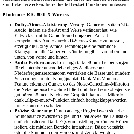
zum Leben erwecken. Individuelle Headset-Funktionen umfassen:
Plantronics RIG 800LX Wireless
Dolby-Atmos-Aktivierung
: Versorgt Gamer mit sattem 3D-
Audio, indem sie die Art und Weise verändert hat, wie
Entwickler mit In-Game-Sound umgehen. Anstatt
komprimiertes Audio durch 2D-Stereo-Kanäle zu pressen,
erzeugt die Dolby-Atmos-Technologie eine räumliche
Klangsphäre, die Gamer vollständig umgibt – von oben und
unten, von vorne und hinten.
Audio-Performance
: Leistungsstarke 40mm-Treiber sorgen
für ein atemberaubend lebendiges Audioerlebnis.
Niederfrequenzresonatoren verstärken die Bässe und mindern
Verzerrungen in der Klangqualität. Dank Mic-Monitor-
Feature erkennen Gamer, ob das Noise-Cancelling-Mikrofon
die Nebengeräusche optimal filtert und ihre Teamkollegen sie
gut hören können. Nach dem Gespräch kann das Mikrofon
dank „flip-to-mute“-Funktion einfach hochgeklappt werden,
um es stumm zu schalten.
Präzise Steuerung:
Durch analoge Regler lassen sich die
Soundbalance zwischen Spiel und Chat sowie die Lautstäke
einfach justieren. Dank EQ-Voreinstellungen können Höhen
isoliert, die mittleren Bereiche intensiviert, Bässe verstärkt
oder die Stimme in den Vordergrund gerückt werden.