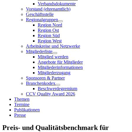
Verbandsdokumente
Vorstand (ehrenamtlich)
Geschäftsstelle
Regionalgruppen
Region Nord
Region Ost
Region Süd
Region West
Arbeitskreise und Netzwerke
Mitgliederliste
Mitglied werden
Angebote für Mitglieder
Mitgliederinformationen
Mitgliederzugang
Sponsoren & Partner
Branchenkodex
Beschwerdegremium
CCV Quality Award 2026
Themen
Termine
Publikationen
Presse
Preis- und Qualitätsbenchmark für