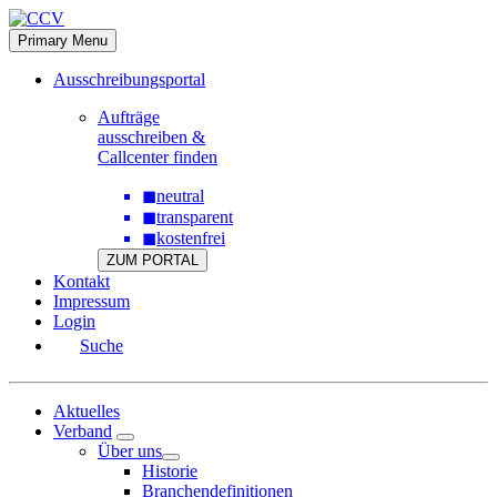
Skip
to
Primary Menu
content
Ausschreibungsportal
Aufträge
ausschreiben &
Callcenter finden
◼
neutral
◼
transparent
◼
kostenfrei
ZUM PORTAL
Kontakt
Impressum
Login
Suche
Aktuelles
Verband
Über uns
Historie
Branchendefinitionen