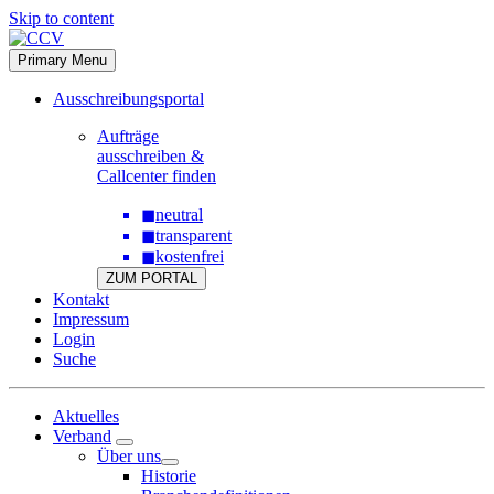
Skip to content
Primary Menu
Ausschreibungsportal
Aufträge
ausschreiben &
Callcenter finden
◼
neutral
◼
transparent
◼
kostenfrei
ZUM PORTAL
Kontakt
Impressum
Login
Suche
Aktuelles
Verband
Über uns
Historie