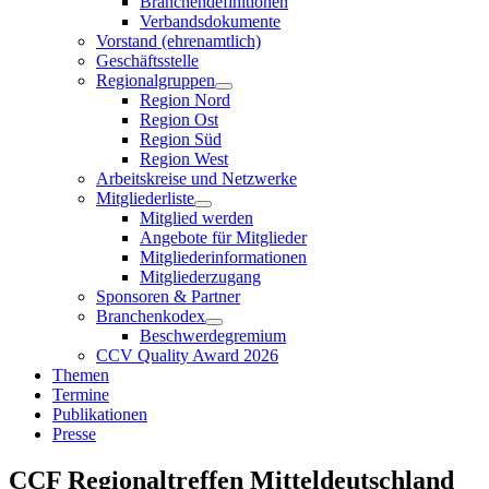
Branchendefinitionen
Verbandsdokumente
Vorstand (ehrenamtlich)
Geschäftsstelle
Regionalgruppen
Region Nord
Region Ost
Region Süd
Region West
Arbeitskreise und Netzwerke
Mitgliederliste
Mitglied werden
Angebote für Mitglieder
Mitgliederinformationen
Mitgliederzugang
Sponsoren & Partner
Branchenkodex
Beschwerdegremium
CCV Quality Award 2026
Themen
Termine
Publikationen
Presse
CCF Regionaltreffen Mitteldeutschland