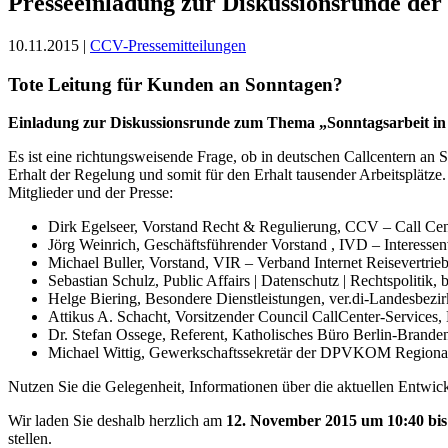
Presseeinladung zur Diskussionsrunde der
10.11.2015 |
CCV-Pressemitteilungen
Tote Leitung für Kunden an Sonntagen?
Einladung zur Diskussionsrunde zum Thema „Sonntagsarbeit in
Es ist eine richtungsweisende Frage, ob in deutschen Callcentern an 
Erhalt der Regelung und somit für den Erhalt tausender Arbeitsplätze
Mitglieder und der Presse:
Dirk Egelseer, Vorstand Recht & Regulierung, CCV – Call Cen
Jörg Weinrich, Geschäftsführender Vorstand , IVD – Interesse
Michael Buller, Vorstand, VIR – Verband Internet Reisevertrieb
Sebastian Schulz, Public Affairs | Datenschutz | Rechtspolit
Helge Biering, Besondere Dienstleistungen, ver.di-Landesbezi
Attikus A. Schacht, Vorsitzender Council CallCenter-Service
Dr. Stefan Ossege, Referent, Katholisches Büro Berlin-Brande
Michael Wittig, Gewerkschaftssekretär der DPVKOM Regiona
Nutzen Sie die Gelegenheit, Informationen über die aktuellen Entwi
Wir laden Sie deshalb herzlich am
12. November 2015 um 10:40 bis
stellen.