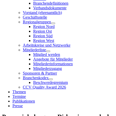
Branchendefinitionen
Verbandsdokumente
Vorstand (ehrenamtlich)
Geschäftsstelle
Regionalgruppen
Region Nord
Region Ost
Region Süd
Region West
Arbeitskreise und Netzwerke
Mitgliederliste
Mitglied werden
Angebote für Mitglieder
Mitgliederinformationen
Mitgliederzugang
Sponsoren & Partner
Branchenkodex
Beschwerdegremium
CCV Quality Award 2026
Themen
Termine
Publikationen
Presse