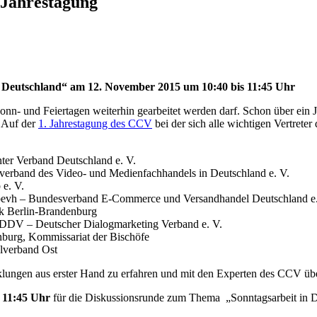
 Jahrestagung
 Deutschland“ am 12. November 2015 um 10:40 bis 11:45 Uhr
Sonn- und Feiertagen weiterhin gearbeitet werden darf. Schon über ein
. Auf der
1. Jahrestagung des CCV
bei der sich alle wichtigen Vertreter
ter Verband Deutschland e. V.
nverband des Video- und Medienfachhandels in Deutschland e. V.
 e. V.
ik, bevh – Bundesverband E-Commerce und Versandhandel Deutschland e
rk Berlin-Brandenburg
s, DDV – Deutscher Dialogmarketing Verband e. V.
nburg, Kommissariat der Bischöfe
lverband Ost
cklungen aus erster Hand zu erfahren und mit den Experten des CCV üb
 11:45 Uhr
für die Diskussionsrunde zum Thema „Sonntagsarbeit in De