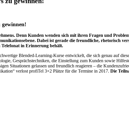
rs zu gewinnen!
u gewinnen!
rnehmens. Denn Kunden wenden sich mit ihren Fragen und Probleme
unikationsebene. Dabei ist gerade die freundliche, rhetorisch ve
Telefonat in Erinnerung behält.
hwertige Blended-Learning-Kurse entwickelt, die sich genau auf diese
logie, Gesprächstechniken, die Einstellung zum Kunden sowie Hilfestel
sigen Situationen gelassen und freundlich reagieren – die Kundenzufried
ion“ verlost profiTel 3×2 Plätze für die Termine in 2017.
Die Teiln