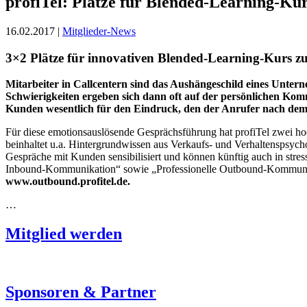
profiTel: Plätze für Blended-Learning-Ku
16.02.2017 |
Mitglieder-News
3×2 Plätze für innovativen Blended-Learning-Kurs z
Mitarbeiter in Callcentern sind das Aushängeschild eines Unte
Schwierigkeiten ergeben sich dann oft auf der persönlichen Komm
Kunden wesentlich für den Eindruck, den der Anrufer nach dem 
Für diese emotionsauslösende Gesprächsführung hat profiTel zwei hoc
beinhaltet u.a. Hintergrundwissen aus Verkaufs- und Verhaltenspsycho
Gespräche mit Kunden sensibilisiert und können künftig auch in stres
Inbound-Kommunikation“ sowie „Professionelle Outbound-Kommunikat
www.outbound.profitel.de.
…
Mitglied werden
Sponsoren & Partner